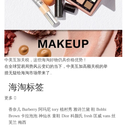
中美互加关税，这些海淘好物仍具价格优势！
在全球贸易局势风云变幻的当下，中美互加高额关税的举
措无疑给海淘市场带来了..
海淘标签
更多
香奈儿
Burberry
阿玛尼
tory
植村秀
雅诗兰黛
鞋
Bobbi
Brown
卡拉泡泡
神仙水
童鞋
Dior
科颜氏
fresh
匡威
vans
丝
芙兰
梅西