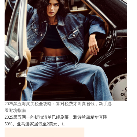
2025黑五海淘关税全攻略：算对税费才叫真省钱，新手必
看避坑指南
2025黑五网一的折扣清单已经刷屏，雅诗兰黛精华直降
50%、亚马逊家居低至2美元、i..