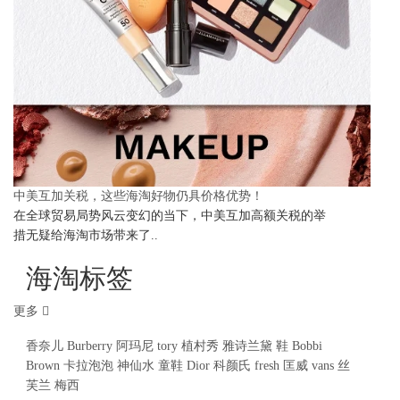
中美互加关税，这些海淘好物仍具价格优势！
在全球贸易局势风云变幻的当下，中美互加高额关税的举
措无疑给海淘市场带来了..
海淘标签
更多
香奈儿
Burberry
阿玛尼
tory
植村秀
雅诗兰黛
鞋
Bobbi
Brown
卡拉泡泡
神仙水
童鞋
Dior
科颜氏
fresh
匡威
vans
丝
芙兰
梅西