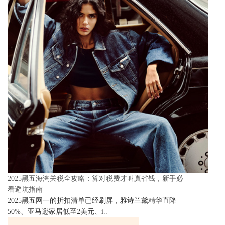
2025黑五海淘关税全攻略：算对税费才叫真省钱，新手必
看避坑指南
2025黑五网一的折扣清单已经刷屏，雅诗兰黛精华直降
50%、亚马逊家居低至2美元、i..