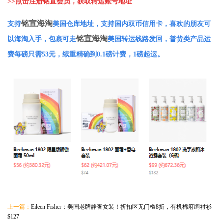
>>
点击注册铭宣会员，获取转运账号地址
铭宣海淘
支持
美国仓库地址，支持国内双币信用卡，喜欢的朋友可
铭宣海淘
以海淘入手，包裹可走
美国转运线路发回，普货类产品运
费每磅只需53元，续重精确到0.1磅计费，1磅起运。
上一篇：
Eileen Fisher：美国老牌静奢女装！折扣区无门槛8折，有机棉府绸衬衫
$127