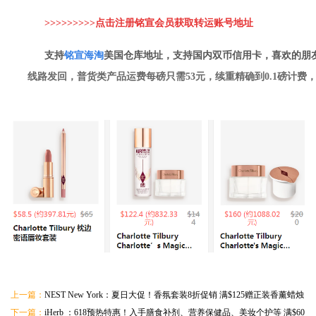
>>>>>>>>>点击注册铭宣会员获取转运账
号地址
支持
铭
宣海淘
美国仓库地址，支持国内双币信用卡，喜欢的朋
线路发回，普货类产品运费每磅只需53元，续重精确到0.1磅计费
上一篇：
NEST New York：夏日大促！香氛套装8折促销 满$125赠正装香薰蜡烛
下一篇：
iHerb ：618预热特惠！入手膳食补剂、营养保健品、美妆个护等 满$60