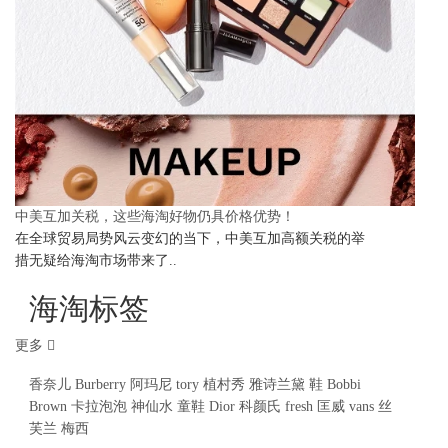
中美互加关税，这些海淘好物仍具价格优势！
在全球贸易局势风云变幻的当下，中美互加高额关税的举
措无疑给海淘市场带来了..
海淘标签
更多
香奈儿
Burberry
阿玛尼
tory
植村秀
雅诗兰黛
鞋
Bobbi
Brown
卡拉泡泡
神仙水
童鞋
Dior
科颜氏
fresh
匡威
vans
丝
芙兰
梅西