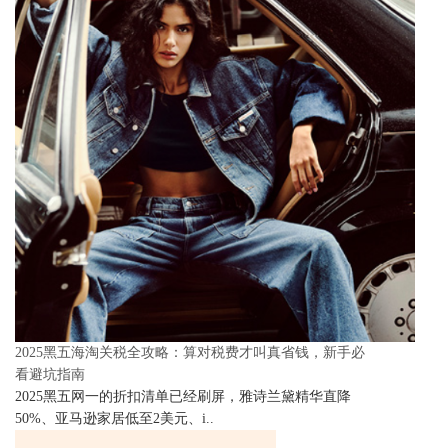
2025黑五海淘关税全攻略：算对税费才叫真省钱，新手必
看避坑指南
2025黑五网一的折扣清单已经刷屏，雅诗兰黛精华直降
50%、亚马逊家居低至2美元、i..