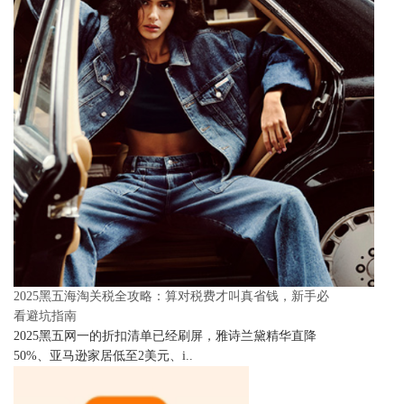
2025黑五海淘关税全攻略：算对税费才叫真省钱，新手必
看避坑指南
2025黑五网一的折扣清单已经刷屏，雅诗兰黛精华直降
50%、亚马逊家居低至2美元、i..