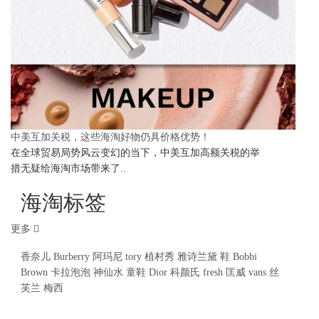
中美互加关税，这些海淘好物仍具价格优势！
在全球贸易局势风云变幻的当下，中美互加高额关税的举
措无疑给海淘市场带来了..
海淘标签
更多
香奈儿
Burberry
阿玛尼
tory
植村秀
雅诗兰黛
鞋
Bobbi
Brown
卡拉泡泡
神仙水
童鞋
Dior
科颜氏
fresh
匡威
vans
丝
芙兰
梅西