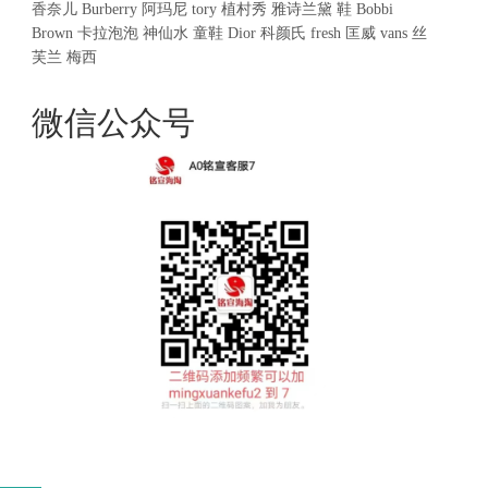
香奈儿
Burberry
阿玛尼
tory
植村秀
雅诗兰黛
鞋
Bobbi
Brown
卡拉泡泡
神仙水
童鞋
Dior
科颜氏
fresh
匡威
vans
丝
芙兰
梅西
微信公众号