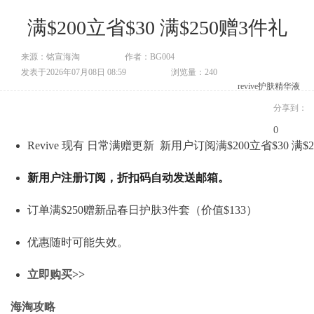
满$200立省$30 满$250赠3件礼
来源：铭宣海淘
作者：BG004
发表于2026年07月08日 08:59
浏览量：240
revive
护肤
精华液
分享到：
0
Revive 现有 日常满赠更新 新用户订阅满$200立省$30 满$
新用户注册订阅，折扣码自动发送邮箱。
订单满$250赠新品春日护肤3件套（价值$133）
优惠随时可能失效。
立即购买>>
海淘攻略