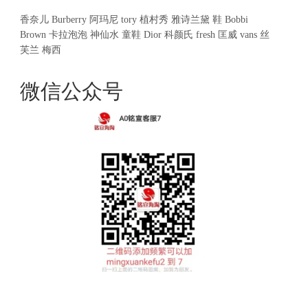
香奈儿
Burberry
阿玛尼
tory
植村秀
雅诗兰黛
鞋
Bobbi
Brown
卡拉泡泡
神仙水
童鞋
Dior
科颜氏
fresh
匡威
vans
丝
芙兰
梅西
微信公众号