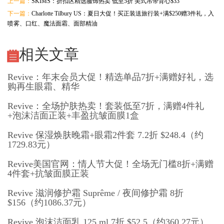
上一篇：
SKIMS：折扣区精选服饰热卖 低至5折 美式吊带背心$33
下一篇：
Charlotte Tilbury US：夏日大促！买正装送旅行装+满$250赠3件礼，入
喷雾、口红、魔法面霜、面部精油
相关文章
Revive：年末会员大促！精选单品7折+满赠好礼，选
购再生眼霜、精华
Revive：全场护肤热卖！套装低至7折，满赠4件礼
+泡沫洁面正装+丰盈抗皱面膜1盒
Revive 保湿焕肤晚霜+眼霜2件套 7.2折 $248.4（约
1729.83元）
Revive美国官网：情人节大促！全场无门槛8折+满赠
4件套+抗皱面膜正装
Revive 滋润修护霜 Suprême / 夜间修护霜 8折
$156（约1086.37元）
Revive 泡沫洁面乳 125 ml 7折 $52.5（约360.27元）