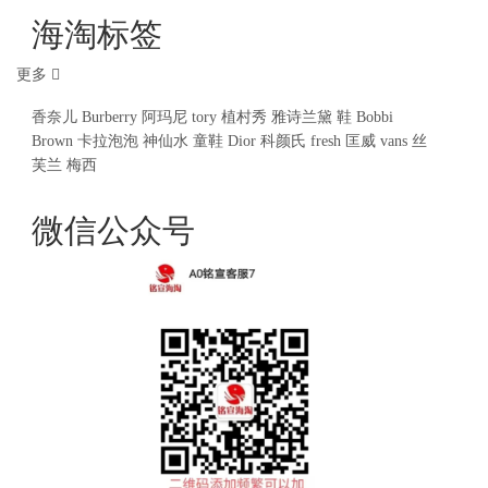
海淘标签
更多
香奈儿
Burberry
阿玛尼
tory
植村秀
雅诗兰黛
鞋
Bobbi
Brown
卡拉泡泡
神仙水
童鞋
Dior
科颜氏
fresh
匡威
vans
丝
芙兰
梅西
微信公众号