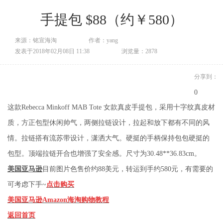
手提包 $88（约￥580）
来源：铭宣海淘
作者：yang
发表于2018年02月08日 11:38
浏览量：2878
分享到：
0
这款Rebecca Minkoff MAB Tote 女款真皮手提包，采用十字纹真皮材
质，方正包型休闲帅气，两侧拉链设计，拉起和放下都有不同的风
情。拉链搭有流苏带设计，潇洒大气。硬挺的手柄保持包包硬挺的
包型。顶端拉链开合也增强了安全感。尺寸为30.48**36.83cm。
美国亚马逊
目前图片色售价约88美元，转运到手约580元，有需要的
可考虑下手~
点击购买
美国亚马逊Amazon海淘购物教程
返回首页