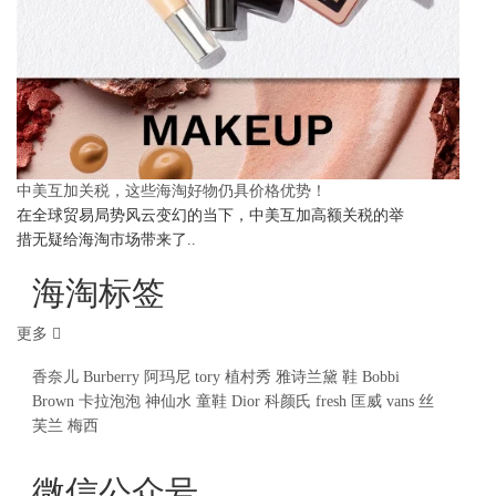
中美互加关税，这些海淘好物仍具价格优势！
在全球贸易局势风云变幻的当下，中美互加高额关税的举
措无疑给海淘市场带来了..
海淘标签
更多
香奈儿
Burberry
阿玛尼
tory
植村秀
雅诗兰黛
鞋
Bobbi
Brown
卡拉泡泡
神仙水
童鞋
Dior
科颜氏
fresh
匡威
vans
丝
芙兰
梅西
微信公众号