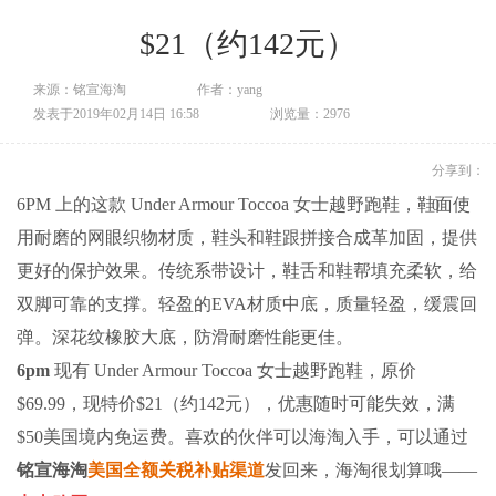
$21（约142元）
来源：铭宣海淘
作者：yang
发表于2019年02月14日 16:58
浏览量：2976
分享到：
6PM 上的这款 Under Armour Toccoa 女士越野跑鞋，鞋面使
0
用耐磨的网眼织物材质，鞋头和鞋跟拼接合成革加固，提供
更好的保护效果。传统系带设计，鞋舌和鞋帮填充柔软，给
双脚可靠的支撑。轻盈的EVA材质中底，质量轻盈，缓震回
弹。深花纹橡胶大底，防滑耐磨性能更佳。
6pm
现有 Under Armour Toccoa 女士越野跑鞋，原价
$69.99，现特价$21（约142元），优惠随时可能失效，满
$50美国境内免运费。喜欢的伙伴可以海淘入手，可以通过
铭宣海淘
美国全额关税补贴渠道
发回来，海淘很划算哦——