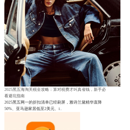
2025黑五海淘关税全攻略：算对税费才叫真省钱，新手必
看避坑指南
2025黑五网一的折扣清单已经刷屏，雅诗兰黛精华直降
50%、亚马逊家居低至2美元、i..