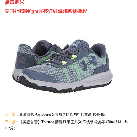
点击购买
美国折扣网6pm完整详细海淘购物教程
上一篇：
最后清仓~Gymboree金宝贝美国官网折扣童装 额外4折
下一篇：
【美亚自营】Thermos 膳魔师 帝王系列 不锈钢焖烧杯 470ml $18（约
122元）