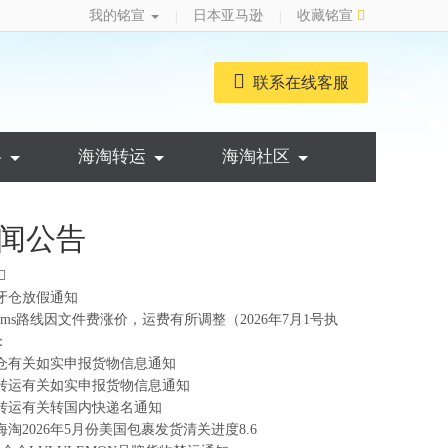
我的铭宣
日本亚马逊
收藏铭宣
|
|
联系在线客服
略
海淘转运
海淘社区
闻公告
牙仓放假通知
ems路线因文件费涨价，运费有所调整（2026年7月1号执
：
仓有关如实申报货物信息通知
转运有关如实申报货物信息通知
转运有关转国内快递名通知
海淘2026年5月份美国包裹发货清关进度8.6