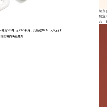
铭宣
铭宣
台，
ml补货3020日元+393积分，满额赠1000日元礼品卡
7折，英国境内满额免邮