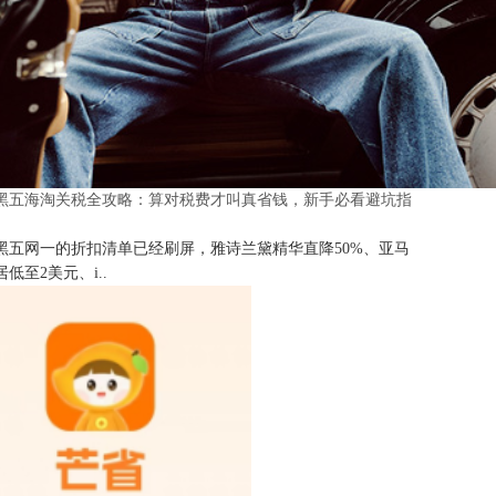
25黑五海淘关税全攻略：算对税费才叫真省钱，新手必看避坑指
25黑五网一的折扣清单已经刷屏，雅诗兰黛精华直降50%、亚马
低至2美元、i..