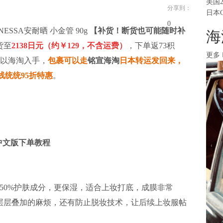
美国
分享到：
日本
0
NESSA安耐晒 小金管 90g
【补货！断货也可能随时补
海
货至
2138日元（约￥129，不含运费）
，下单返73积
更多
以海淘入手，
包裹可以走
铭宣海淘
日本转运发回来，
线统统95折特惠
。
中文版下单教程
了50%护肤成分，更保湿，适合上妆打底，成膜非常
层层叠加的麻烦，还有防止脱妆技术，让后续上妆服帖