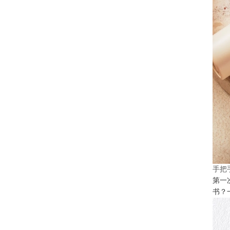
手把
第一
书？