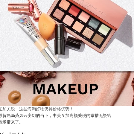
互加关税，这些海淘好物仍具价格优势！
球贸易局势风云变幻的当下，中美互加高额关税的举措无疑给
市场带来了..