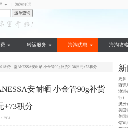
号
海淘转运
|
运单查询
运费
转运服务
海淘优惠
海淘攻
新
18资生堂ANESSA安耐晒 小金管90g补货2138日元+73积分
更多
西班
NESSA安耐晒 小金管90g补货
澳洲
行）
元+73积分
澳洲
美国
美国
2931
铭宣