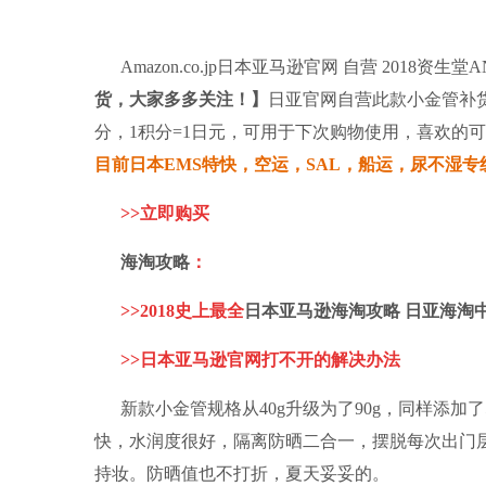
Amazon.co.jp
日本亚马逊
官网 自营 2018资生堂A
货，大家多多关注！】
日亚官网自营此款小金管补
分，1积分=1日元，可用于下次购物使用，
喜欢的可
目前日本EMS特快，空运，SAL，船运，尿不湿专
>>
立即购买
海淘攻略
：
>>
2018史上最全
日本亚马逊
海淘攻略
日亚海淘
>>
日本亚马逊官网打不开的解决办法
新款小金管规格从40g升级为了90g，同样添加
快，水润度很好，隔离防晒二合一，摆脱每次出门
持妆。防晒值也不打折，夏天妥妥的。