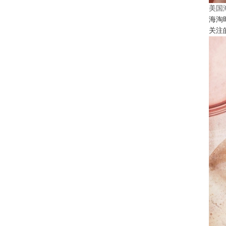
美国
海淘
关注