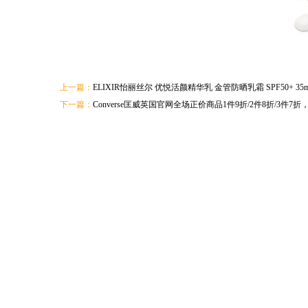
上一篇：
ELIXIR怡丽丝尔 优悦活颜精华乳 金管防晒乳霜 SPF50+ 35
下一篇：
Converse匡威英国官网全场正价商品1件9折/2件8折/3件