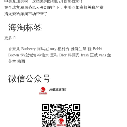
中美互加关税，这些海淘好物仍具价格优势！
在全球贸易局势风云变幻的当下，中美互加高额关税的举
措无疑给海淘市场带来了..
海淘标签
更多
香奈儿
Burberry
阿玛尼
tory
植村秀
雅诗兰黛
鞋
Bobbi
Brown
卡拉泡泡
神仙水
童鞋
Dior
科颜氏
fresh
匡威
vans
丝
芙兰
梅西
微信公众号