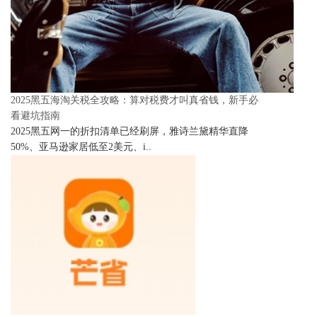
2025黑五海淘关税全攻略：算对税费才叫真省钱，新手必
看避坑指南
2025黑五网一的折扣清单已经刷屏，雅诗兰黛精华直降
50%、亚马逊家居低至2美元、i..