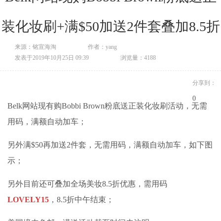
装化妆刷+满$50加送2件套叠加8.5折
来源：铭宣海淘
作者：yang
发表于2019年10月25日 09:39
浏览量：4188
分享到：
0
Belk网站现有购Bobbi Brown粉底送正装化妆刷活动，无需
用码，满额自动加车；
另外满$50再加送2件套，无需用码，满额自动加车，如下图
示；
另外目前还可叠加全场美妆8.5折优惠，需用码
LOVELY15
，8.5折中午结束；