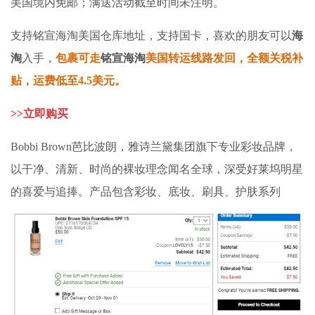
美国境内免邮；满送活动截至时间未注明。
支持
铭宣海淘
美国仓库地址，支持国卡，
喜欢的朋友可以
海
淘
入手，
包裹可走
铭宣海淘
美国转运线路发回，全额关税补
贴，运费低至4.5美元
。
>>
立即购买
Bobbi Brown芭比波朗，雅诗兰黛集团旗下专业彩妆品牌，
以干净、清新、时尚的裸妆理念闻名全球，深受好莱坞明星
的喜爱与追捧。产品包含彩妆、底妆、刷具、护肤系列