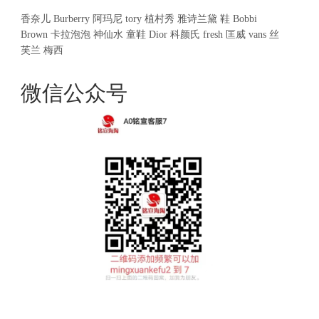
香奈儿
Burberry
阿玛尼
tory
植村秀
雅诗兰黛
鞋
Bobbi
Brown
卡拉泡泡
神仙水
童鞋
Dior
科颜氏
fresh
匡威
vans
丝
芙兰
梅西
微信公众号