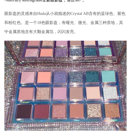
-Mercury Retrograde全新眼影盘，售价$67；
眼影盘的灵感来自Huda从小就痴迷的Crystal AB含有的蓝绿色、紫色
和粉红色。是一个18色眼影盘，有哑光、微光、金属三种质地，其
中金属质地含有大颗金属箔，闪闪发亮。