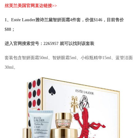
丝芙兰美国官网直达链接>>
1、Estée Lauder雅诗兰黛智妍面霜4件套，价值$146，目前售价
$88；
进入官网搜索货号：2265957 就可以找到该套装
套装包含智妍面霜50ml、智妍眼霜5ml、小棕瓶精华15ml、蓝管洁面
30ml。