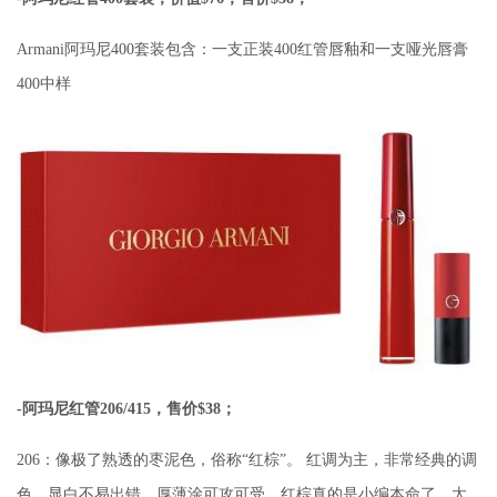
Armani阿玛尼400套装包含：一支正装400红管唇釉和一支哑光唇膏
400中样
-阿玛尼红管206/415，售价$38；
206：像极了熟透的枣泥色，俗称“红棕”。 红调为主，非常经典的调
色，显白不易出错。厚薄涂可攻可受，红棕真的是小编本命了，太