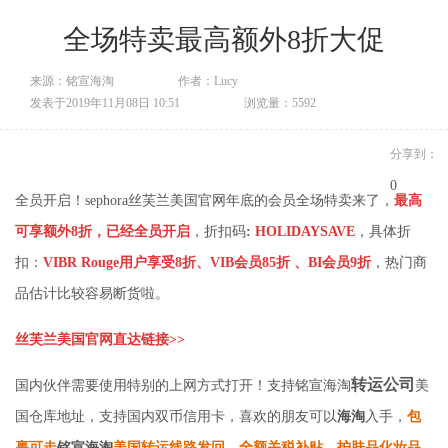
全场特卖最高额外8折大促
来源：铭宣海淘
作者：Lucy
发表于2019年11月08日 10:51
浏览量：5592
分享到：
0
全员开启！sephora丝芙兰美国官网年底的会员全场特卖来了，
最高
可享额外8折，已经全员开启
，
折扣码
:
HOLIDAYSAVE
，
具体折
扣：
VIBR Rouge用户享受8折、VIB会员85折 、BI会员9折
，热门商
品估计比较容易断货啦。
丝芙兰美国官网直达链接>>
转运公司
国内伙伴需要使用特别的上网方式打开！支持
铭宣海淘
美
国仓库地址，支持国内双币信用卡，喜欢的朋友可以
海淘
入手，
包
裹可走
铭宣海淘
美国转运线路发回，全额关税补贴，护肤品化妆品