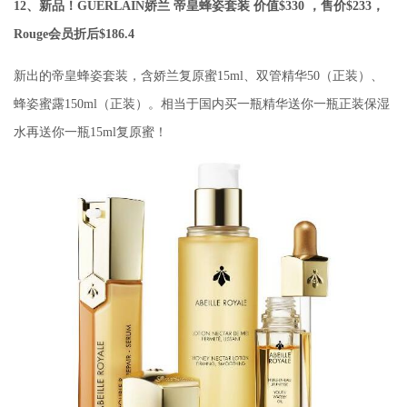
12、新品！GUERLAIN娇兰 帝皇蜂姿套装 价值$330 ，售价
$233，
Rouge会员折后$186.4
新出的帝皇蜂姿套装，含娇兰复原蜜15ml、双管精华50（正装）、
蜂姿蜜露150ml（正装）。相当于国内买一瓶精华送你一瓶正装保湿
水再送你一瓶15ml复原蜜！