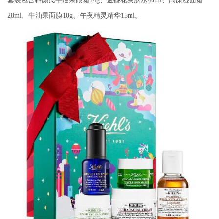
套装包含科颜氏牛油果眼霜14g、金盏花爽肤水40ml、高保湿面霜
28ml、牛油果面膜10g、午夜精灵精华15ml。