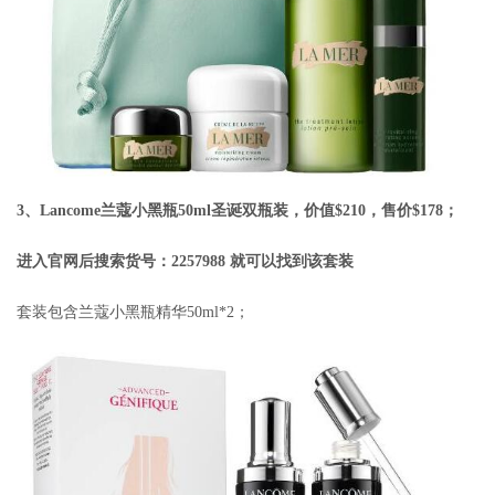
3、Lancome兰蔻小黑瓶50ml圣诞双瓶装，价值$210，售价$178；
进入官网后搜索货号：2257988 就可以找到该套装
套装包含兰蔻小黑瓶精华50ml*2；