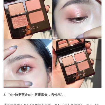
3、Dior迪奥蓝金mini唇膏套盒，售价$50.；