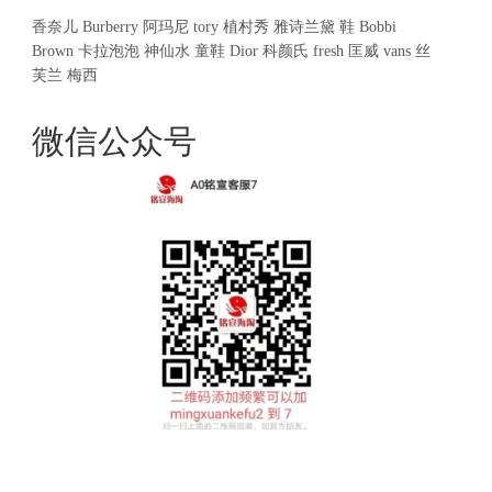
香奈儿
Burberry
阿玛尼
tory
植村秀
雅诗兰黛
鞋
Bobbi
Brown
卡拉泡泡
神仙水
童鞋
Dior
科颜氏
fresh
匡威
vans
丝
芙兰
梅西
微信公众号