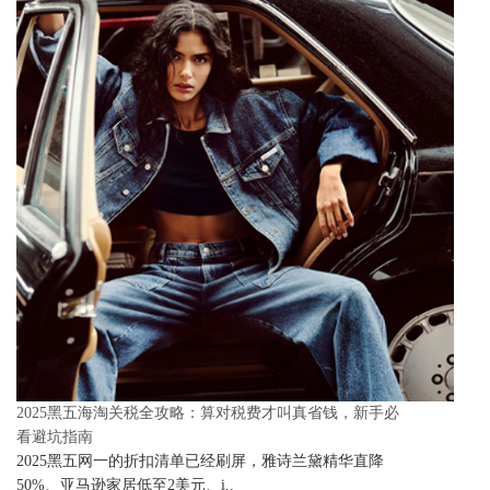
2025黑五海淘关税全攻略：算对税费才叫真省钱，新手必
看避坑指南
2025黑五网一的折扣清单已经刷屏，雅诗兰黛精华直降
50%、亚马逊家居低至2美元、i..