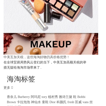
中美互加关税，这些海淘好物仍具价格优势！
在全球贸易局势风云变幻的当下，中美互加高额关税的举
措无疑给海淘市场带来了..
海淘标签
更多
香奈儿
Burberry
阿玛尼
tory
植村秀
雅诗兰黛
鞋
Bobbi
Brown
卡拉泡泡
神仙水
童鞋
Dior
科颜氏
fresh
匡威
vans
丝