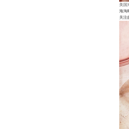
美国
海淘
关注