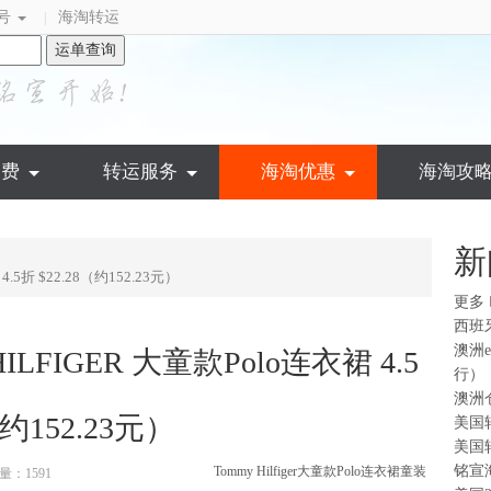
号
海淘转运
|
运单查询
运费
转运服务
海淘优惠
海淘攻
新
.5折 $22.28（约152.23元）
更多
西班
澳洲
ILFIGER 大童款Polo连衣裙 4.5
行）
澳洲
（约152.23元）
美国
美国
铭宣
Tommy Hilfiger
大童款Polo连衣裙
童装
量：1591