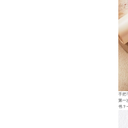
手把
第一
书？