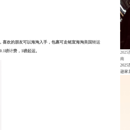
，喜欢的朋友可以海淘入手，包裹可走
铭宣海淘
美国转运
.1磅计费，
1磅起运。
20
南
20
逊家居