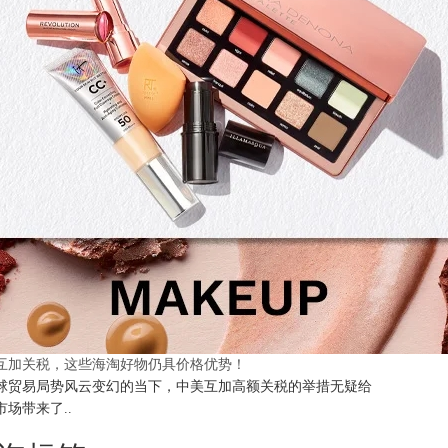
互加关税，这些海淘好物仍具价格优势！
球贸易局势风云变幻的当下，中美互加高额关税的举措无疑给
市场带来了..