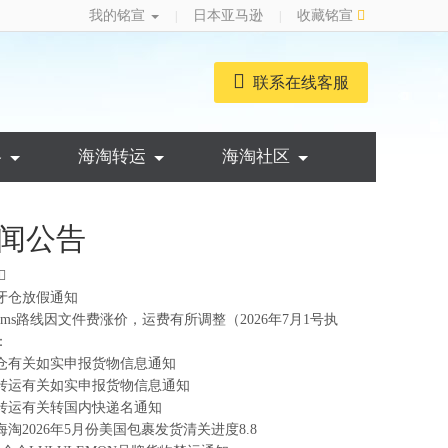
我的铭宣
日本亚马逊
收藏铭宣
|
|
联系在线客服
略
海淘转运
海淘社区
闻公告
牙仓放假通知
ems路线因文件费涨价，运费有所调整（2026年7月1号执
：
仓有关如实申报货物信息通知
转运有关如实申报货物信息通知
转运有关转国内快递名通知
海淘2026年5月份美国包裹发货清关进度8.8