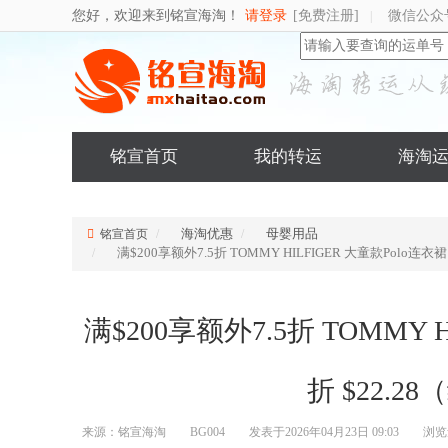
您好，欢迎来到铭宣海淘！
请登录
[免费注册]
微信公众
|
铭宣首页
我的转运
海淘
海淘优惠
母婴用品
铭宣首页
满$200享额外7.5折 TOMMY HILFIGER 大童款Polo连衣裙 4
满$200享额外7.5折 TOMMY H
折 $22.28
来源：铭宣海淘
BG004
发表于2026年04月23日 09:03
浏览