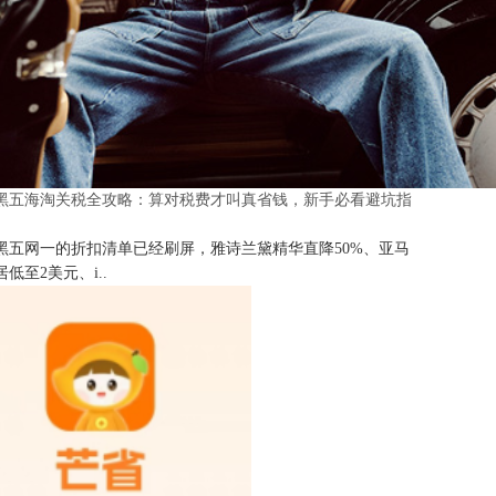
25黑五海淘关税全攻略：算对税费才叫真省钱，新手必看避坑指
25黑五网一的折扣清单已经刷屏，雅诗兰黛精华直降50%、亚马
低至2美元、i..