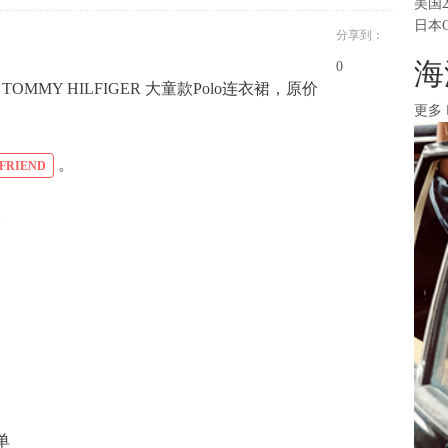
美国
日本
分享到：
海
0
折 TOMMY HILFIGER 大童款Polo连衣裙，原价
更多
。
FRIEND
。
单