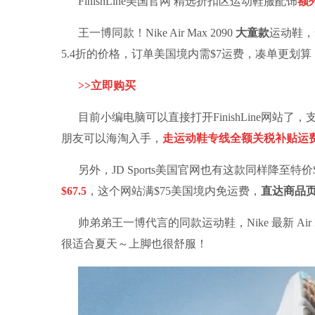
FinishLine美国官网 精选折扣区运动鞋服配饰
额
王一博同款！Nike Air Max 2090
大童款
运动鞋，
5.4折的价格，订单美国境内需$7运费，凑单更划
>>
立即购买
目前小编电脑可以直接打开
FinishLine
网站了，
朋友可以海淘入手，
走运动鞋专线全额关税补贴运费
另外，JD Sports美国官网也有这款同样
降至特价$
$
67.5
，这个网站满$75美国境内免运费，
直达商品页
帅弟弟王一博代言的同款运动鞋，Nike 最新 Air
很适合夏天～上脚也很舒服！