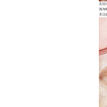
美国
海淘
关注