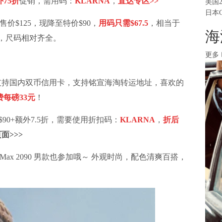
外75折
促销，需用码：
KLARNA
，
直达专区>>
美国
日本
售价$125，现降至特价$90，
用码只需
$67.5
，相当于
海
算，尺码相对齐全。
更多
支持国内双币信用卡，支持
铭宣海淘
转运地址，喜欢的
每磅33元
！
90
+额外7.5折，需要使用折扣码：
KLARNA
，
折后
面>>>
 Max 2090 男款也参加哦～ 外观时尚，配色清爽百搭，