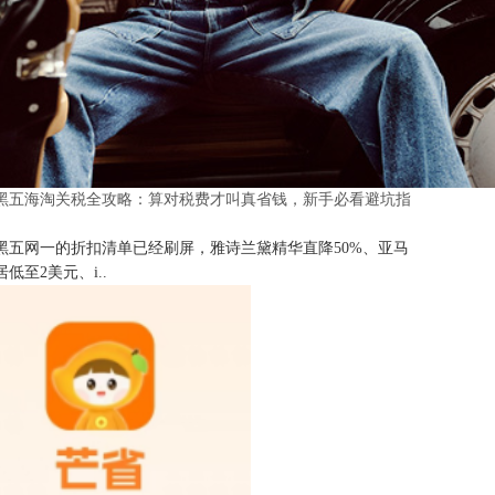
25黑五海淘关税全攻略：算对税费才叫真省钱，新手必看避坑指
25黑五网一的折扣清单已经刷屏，雅诗兰黛精华直降50%、亚马
低至2美元、i..