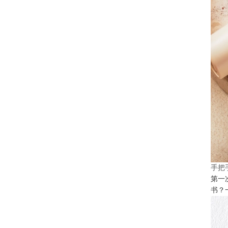
手把
第一
书？