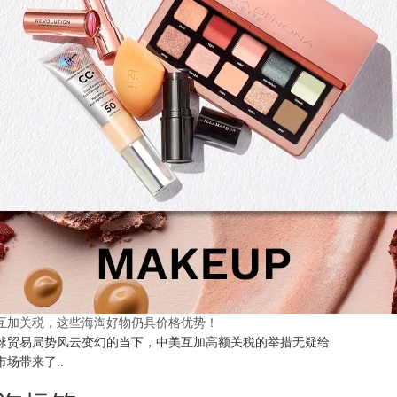
互加关税，这些海淘好物仍具价格优势！
球贸易局势风云变幻的当下，中美互加高额关税的举措无疑给
市场带来了..