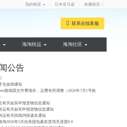
我的铭宣
日本亚马逊
收藏铭宣
|
|
联系在线客服
略
海淘转运
海淘社区
闻公告
牙仓放假通知
ems路线因文件费涨价，运费有所调整（2026年7月1号执
：
仓有关如实申报货物信息通知
转运有关如实申报货物信息通知
转运有关转国内快递名通知
海淘2026年5月份美国包裹发货清关进度8.8