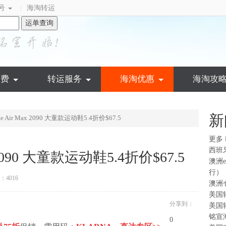
号
海淘转运
|
运单查询
运费
转运服务
海淘优惠
海淘攻
新
Air Max 2090 大童款运动鞋5.4折价$67.5
更多
西班
2090 大童款运动鞋5.4折价$67.5
澳洲
行）
4016
澳洲
美国
分享到：
美国
铭宣
0