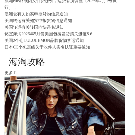
澳洲ems路线因文件费涨价，运费有所调整（2026年7月1号执
行）：
澳洲仓有关如实申报货物信息通知
美国转运有关如实申报货物信息通知
美国转运有关转国内快递名通知
铭宣海淘2026年5月份美国包裹发货清关进度8.6
美国2个仓LULULEMON品牌货物禁运通知
日本CC小包裹线关于收件人实名认证重要通知
海淘攻略
更多