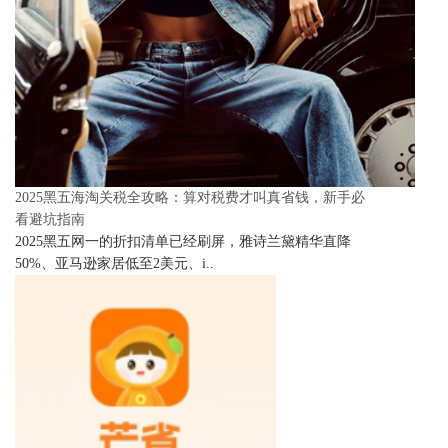
2025黑五海淘关税全攻略：算对税费才叫真省钱，新手必
看避坑指南
2025黑五网一的折扣清单已经刷屏，雅诗兰黛精华直降
50%、亚马逊家居低至2美元、i..