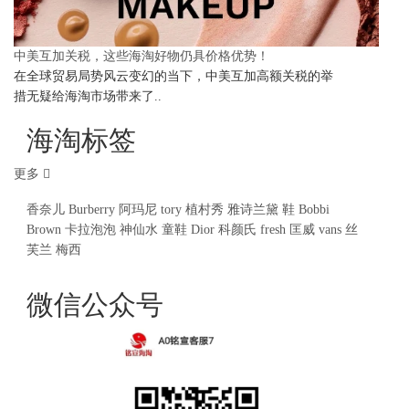
中美互加关税，这些海淘好物仍具价格优势！
在全球贸易局势风云变幻的当下，中美互加高额关税的举
措无疑给海淘市场带来了..
海淘标签
更多
香奈儿
Burberry
阿玛尼
tory
植村秀
雅诗兰黛
鞋
Bobbi
Brown
卡拉泡泡
神仙水
童鞋
Dior
科颜氏
fresh
匡威
vans
丝
芙兰
梅西
微信公众号