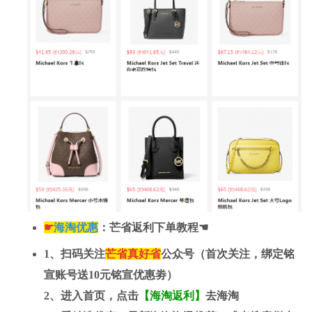
☛
海淘优
惠
：芒省返利下单教程☚
1、扫码关注
芒省真好省
公众号（首次关注，绑定铭
宣账号送
10元
铭宣优惠劵）
2、进入首页，点击
【海淘返利】
去海淘