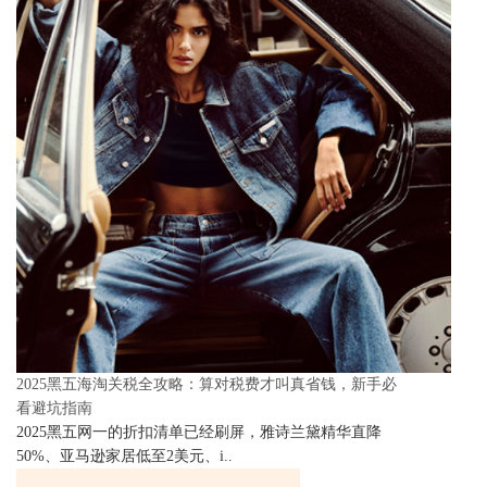
2025黑五海淘关税全攻略：算对税费才叫真省钱，新手必
看避坑指南
2025黑五网一的折扣清单已经刷屏，雅诗兰黛精华直降
50%、亚马逊家居低至2美元、i..