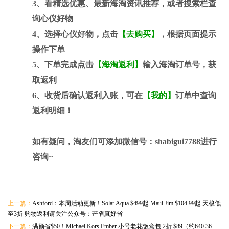
3、看精选优惠、最新海淘资讯推荐，或者搜索栏查
询心仪好物
4、选择心仪好物，点击
【去购买】
，根据页面提示
操作下单
5、下单完成点击
【海淘返利】
输入海淘订单号，获
取返利
6、收货后确认返利入账，可在
【我的】
订单中查询
返利明细！
如有疑问，淘友们可添加微信号：
shabigui7788
进行
咨询~
上一篇：
Ashford：本周活动更新！Solar Aqua $499起 Maul Jim $104.99起 天梭低
至3折 购物返利请关注公众号：芒省真好省
下一篇：
满额省$50！Michael Kors Ember 小号老花饭盒包 2折 $89（约640.36