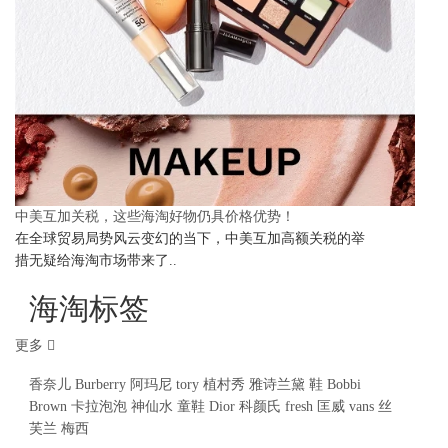
中美互加关税，这些海淘好物仍具价格优势！
在全球贸易局势风云变幻的当下，中美互加高额关税的举
措无疑给海淘市场带来了..
海淘标签
更多
香奈儿
Burberry
阿玛尼
tory
植村秀
雅诗兰黛
鞋
Bobbi
Brown
卡拉泡泡
神仙水
童鞋
Dior
科颜氏
fresh
匡威
vans
丝
芙兰
梅西