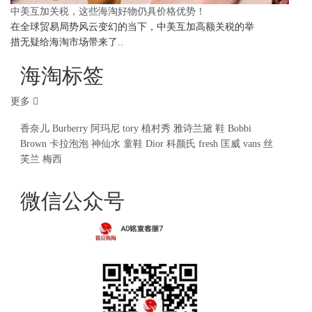
中美互加关税，这些海淘好物仍具价格优势！
在全球贸易局势风云变幻的当下，中美互加高额关税的举
措无疑给海淘市场带来了..
海淘标签
更多
香奈儿
Burberry
阿玛尼
tory
植村秀
雅诗兰黛
鞋
Bobbi
Brown
卡拉泡泡
神仙水
童鞋
Dior
科颜氏
fresh
匡威
vans
丝
芙兰
梅西
微信公众号