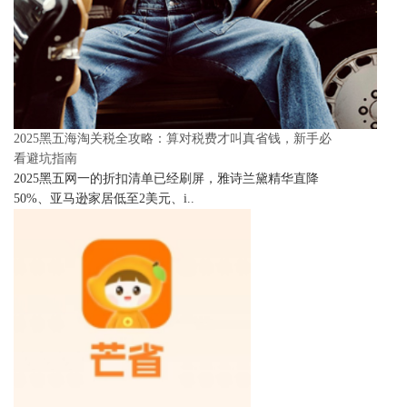
2025黑五海淘关税全攻略：算对税费才叫真省钱，新手必
看避坑指南
2025黑五网一的折扣清单已经刷屏，雅诗兰黛精华直降
50%、亚马逊家居低至2美元、i..