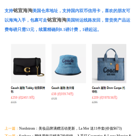
铭宣海淘
支持
美国仓库地址，支持国内双币信用卡，喜欢的朋友可
铭宣海淘
以海淘入手，包裹可走
美国转运线路发回，普货类产品运
费每磅只需53元，续重精确到0.1磅计费，1磅起运。
上一篇：
Nordstrom：美妆品牌满赠活动更新，La Mer 送11件套(价值$673)