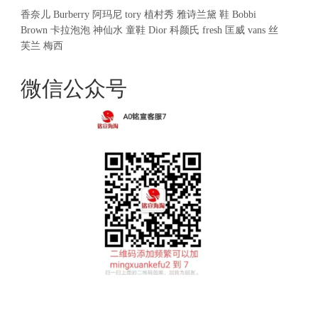
香奈儿
Burberry
阿玛尼
tory
植村秀
雅诗兰黛
鞋
Bobbi
Brown
卡拉泡泡
神仙水
童鞋
Dior
科颜氏
fresh
匡威
vans
丝
芙兰
梅西
微信公众号