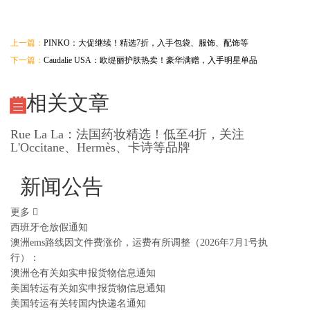
上一篇：
PINKO：大促继续！精选7折，入手包袋、服饰、配饰等
下一篇：
Caudalie USA：欧缇丽护肤热卖！豪华满赠，入手明星单品
相关文章
Rue La La：法国药妆精选！低至4折，关注
L'Occitane、Hermès、卡诗等品牌
新闻公告
更多
西班牙仓放假通知
澳洲ems路线因文件费涨价，运费有所调整（2026年7月1号执
行）：
澳洲仓有关如实申报货物信息通知
美国转运有关如实申报货物信息通知
美国转运有关转国内快递名通知