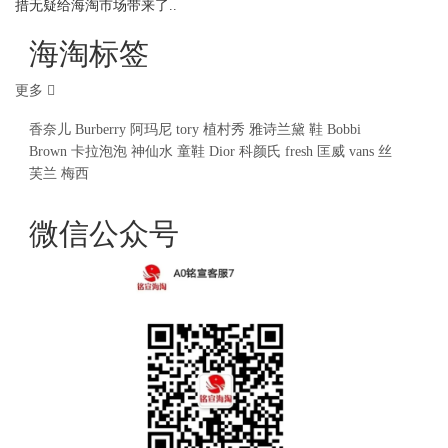
措无疑给海淘市场带来了..
海淘标签
更多
香奈儿
Burberry
阿玛尼
tory
植村秀
雅诗兰黛
鞋
Bobbi
Brown
卡拉泡泡
神仙水
童鞋
Dior
科颜氏
fresh
匡威
vans
丝
芙兰
梅西
微信公众号