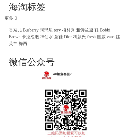
海淘标签
更多
香奈儿
Burberry
阿玛尼
tory
植村秀
雅诗兰黛
鞋
Bobbi
Brown
卡拉泡泡
神仙水
童鞋
Dior
科颜氏
fresh
匡威
vans
丝
芙兰
梅西
微信公众号