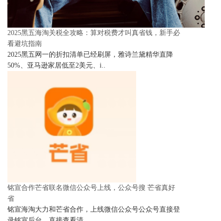
2025黑五海淘关税全攻略：算对税费才叫真省钱，新手必
看避坑指南
2025黑五网一的折扣清单已经刷屏，雅诗兰黛精华直降
50%、亚马逊家居低至2美元、i..
铭宣合作芒省联名微信公众号上线，公众号搜 芒省真好
省
铭宣海淘大力和芒省合作，上线微信公众号公众号直接登
录铭宣后台，直接查看清..