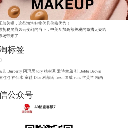
互加关税，这些海淘好物仍具价格优势！
球贸易局势风云变幻的当下，中美互加高额关税的举措无疑给
市场带来了..
淘标签
奈儿
Burberry
阿玛尼
tory
植村秀
雅诗兰黛
鞋
Bobbi Brown
拉泡泡
神仙水
童鞋
Dior
科颜氏
fresh
匡威
vans
丝芙兰
梅西
信公众号