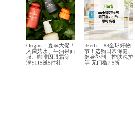
Origins：夏季大促！
iHerb ：88全球好物
入菌菇水、牛油果面
节！选购日常保健、
膜、咖啡因眼霜等
健身补剂、护肤洗护
满$115送5件礼
等 无门槛7.5折