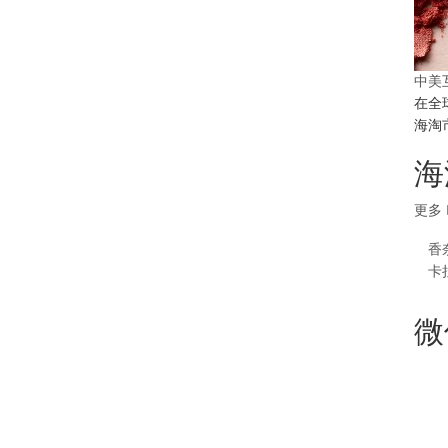
中美
在全
海淘
海
更多
香
卡
微