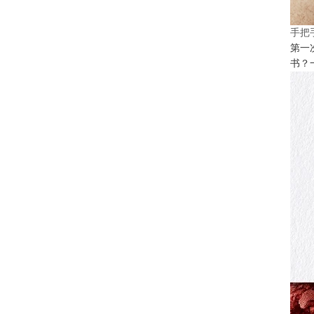
手把
第一
书？