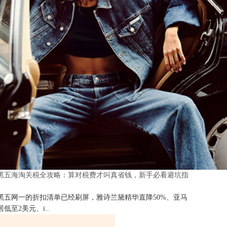
25黑五海淘关税全攻略：算对税费才叫真省钱，新手必看避坑指
25黑五网一的折扣清单已经刷屏，雅诗兰黛精华直降50%、亚马
低至2美元、i..