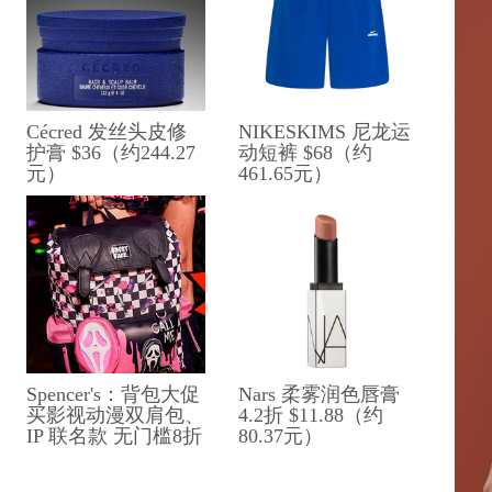
Cécred 发丝头皮修
NIKESKIMS 尼龙运
护膏 $36（约244.27
动短裤 $68（约
元）
461.65元）
Spencer's：背包大促
Nars 柔雾润色唇膏
买影视动漫双肩包、​​
4.2折 $11.88（约
IP 联名款 无门槛8折
80.37元）