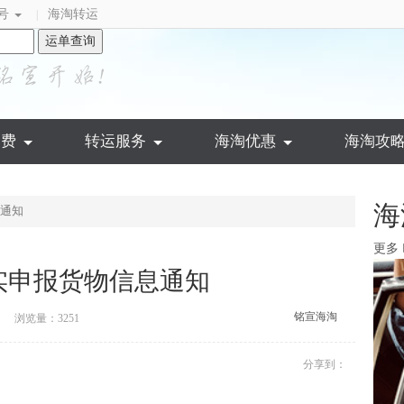
号
海淘转运
|
运单查询
运费
转运服务
海淘优惠
海淘攻
海
通知
更多
实申报货物信息通知
铭宣海淘
浏览量：3251
分享到：