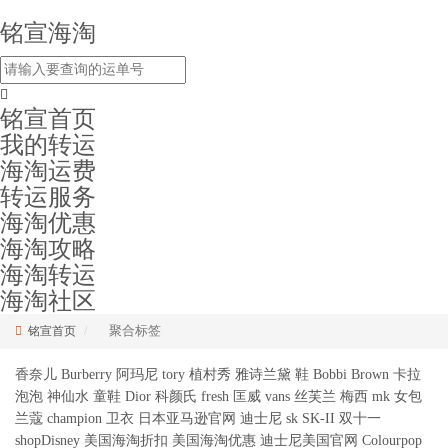
铭宣海淘
铭宣首页
我的转运
海淘运费
转运服务
海淘优惠
海淘攻略
海淘转运
海淘社区
聚合标签
铭宣首页
香奈儿
Burberry
阿玛尼
tory
植村秀
雅诗兰黛
鞋
Bobbi Brown
卡拉
泡泡
神仙水
童鞋
Dior
科颜氏
fresh
匡威
vans
丝芙兰
梅西
mk
女包
兰蔻
champion
卫衣
日本亚马逊官网
迪士尼
sk
SK-II
双十一
shopDisney
美国海淘折扣
美国海淘优惠
迪士尼美国官网
Colourpop