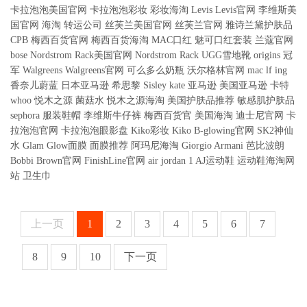
卡拉泡泡美国官网
卡拉泡泡彩妆
彩妆海淘
Levis
Levis官网
李维斯美
国官网
海淘
转运公司
丝芙兰美国官网
丝芙兰官网
雅诗兰黛护肤品
CPB
梅西百货官网
梅西百货海淘
MAC口红
魅可口红套装
兰蔻官网
bose
Nordstrom Rack美国官网
Nordstrom Rack
UGG雪地靴
origins
冠
军
Walgreens
Walgreens官网
可么多么奶瓶
沃尔格林官网
mac
lf
ing
香奈儿蔚蓝
日本亚马逊
希思黎
Sisley
kate
亚马逊
美国亚马逊
卡特
whoo
悦木之源
菌菇水
悦木之源海淘
美国护肤品推荐
敏感肌护肤品
sephora
服装鞋帽
李维斯牛仔裤
梅西百货官
美国海淘
迪士尼官网
卡
拉泡泡官网
卡拉泡泡眼影盘
Kiko彩妆
Kiko
B-glowing官网
SK2神仙
水
Glam Glow面膜
面膜推荐
阿玛尼海淘
Giorgio Armani
芭比波朗
Bobbi Brown官网
FinishLine官网
air jordan 1
AJ运动鞋
运动鞋海淘网
站
卫生巾
上一页
1
2
3
4
5
6
7
8
9
10
下一页