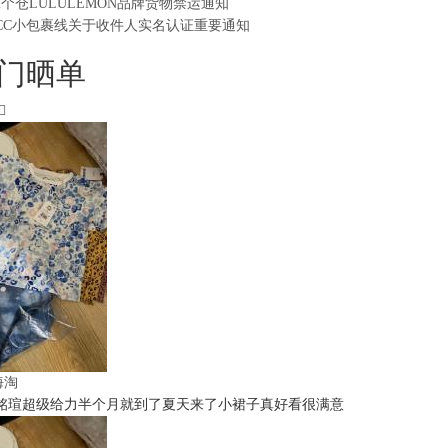
2个仓LULULEMON品牌货物禁运通知
CC小包裹线关于收件人实名认证重要通知
门晒单
t海淘
铭瑄超级给力半个月就到了夏天来了小裙子真好看很满意