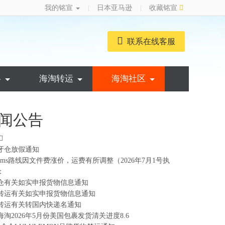
我的铭宣
日本亚马逊
收藏铭宣
|
|
联系在线客服
略
海淘转运
海淘社区
闻公告
牙仓放假通知
ems路线因文件费涨价，运费有所调整（2026年7月1号执
：
仓有关如实申报货物信息通知
转运有关如实申报货物信息通知
转运有关转国内快递名通知
海淘2026年5月份美国包裹发货清关进度8.6