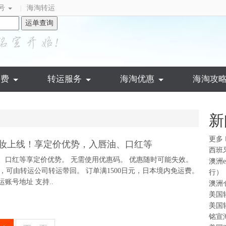
号
海淘转运
|
运单查询
运费
转运服务
海淘优惠
海淘攻
新
更多
春季限定彩妆上线！享定价优势，入唇油、口红等
西班
上线入唇油、口红等享定价优势。 无需使用优惠码。 优惠随时可能失效。
澳洲
，可由转运公司转运带回。 订单满1500日元，日本境内免运费。
行）
账号地址 支持..
澳洲
美国
美国
铭宣