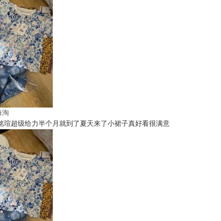
t海淘
铭瑄超级给力半个月就到了夏天来了小裙子真好看很满意