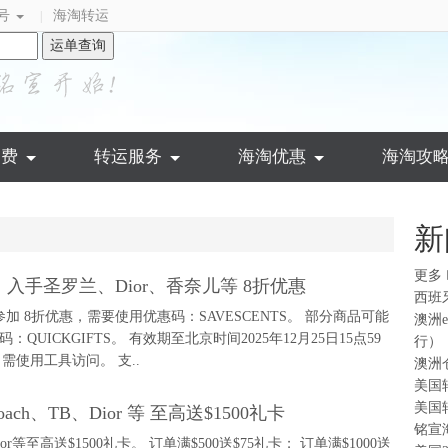
号
海淘转运
|
运单查询
运费
转运服务
海淘优惠
海淘攻
新
更多
！入手圣罗兰、Dior、香奈儿等 8折优惠
西班
加 8折优惠，需要使用优惠码：SAVESCENTS。 部分商品可能
澳洲
ICKGIFTS。 有效期至北京时间2025年12月25日15点59
行）
需使用工具访问。 支..
澳洲
美国
美国
ach、TB、Dior 等 至高送$1500礼卡
铭宣
or等至高送$1500礼卡。 订单满$500送$75礼卡； 订单满$1000送