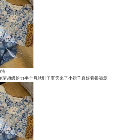
t海淘
铭瑄超级给力半个月就到了夏天来了小裙子真好看很满意