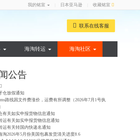
我的铭宣
日本亚马逊
收藏铭宣
|
|
联系在线客服
略
海淘转运
海淘社区
闻公告
牙仓放假通知
ems路线因文件费涨价，运费有所调整（2026年7月1号执
：
仓有关如实申报货物信息通知
转运有关如实申报货物信息通知
转运有关转国内快递名通知
海淘2026年5月份美国包裹发货清关进度8.6