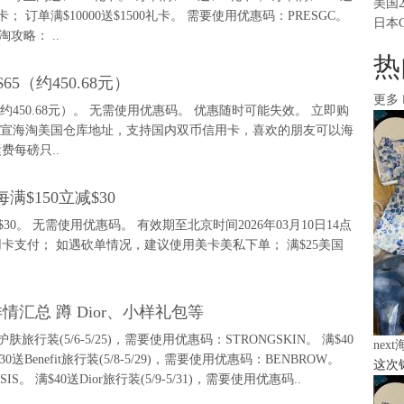
美国
0礼卡； 订单满$10000送$1500礼卡。 需要使用优惠码：PRESGC。
日本
淘攻略： ..
热
 $65（约450.68元）
更多
现价$65（约450.68元）。 无需使用优惠码。 优惠随时可能失效。 立即购
 支持铭宣海淘美国仓库地址，支持国内双币信用卡，喜欢的朋友可以海
每磅只..
满$150立减$30
$30。 无需使用优惠码。 有效期至北京时间2026年03月10日14点
用卡支付； 如遇砍单情况，建议使用美卡美私下单； 满$25美国
详情汇总 蹲 Dior、小样礼包等
肤旅行装(5/6-5/25)，需要使用优惠码：STRONGSKIN。 满$40
nex
0送Benefit旅行装(5/8-5/29)，需要使用优惠码：BENBROW。
这次
SIS。 满$40送Dior旅行装(5/9-5/31)，需要使用优惠码..