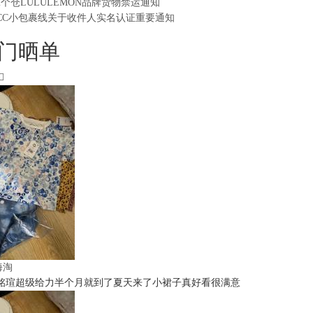
2个仓LULULEMON品牌货物禁运通知
CC小包裹线关于收件人实名认证重要通知
门晒单
t海淘
铭瑄超级给力半个月就到了夏天来了小裙子真好看很满意