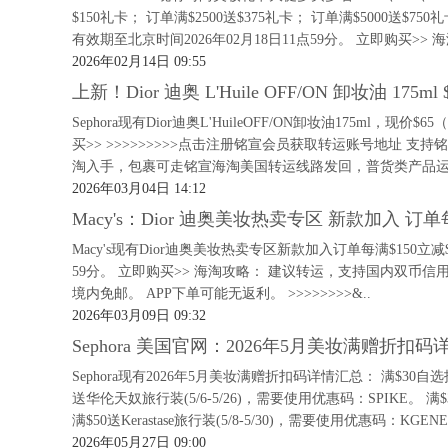
$150礼卡； 订单满$2500送$375礼卡； 订单满$5000送$75
有效期至北京时间2026年02月18日11点59分。 立即购买>> 海
2026年02月14日 09:55
上新！Dior 迪奥 L'Huile OFF/ON 卸妆油 175ml
Sephora现有Dior迪奥L'HuileOFF/ON卸妆油175ml，
买>> >>>>>>>>>点击注册铭宣会员获取转运账号地址
淘入手，包裹可走铭宣海淘美国转运线路发回，普货类产品运费
2026年03月04日 14:12
Macy's：Dior 迪奥美妆热卖专区 新款加入 订单每
Macy's现有Dior迪奥美妆热卖专区新款加入订单每满$150立减
59分。 立即购买>> 海淘攻略： 建议转运，支持国内双币信
境内免邮。 APP下单可能无返利。 >>>>>>>>&..
2026年03月09日 09:32
Sephora 美国官网：2026年5月美妆满赠折扣码
Sephora现有2026年5月美妆满赠折扣码详情汇总： 满$30自选护
送华伦天奴旅行装(5/6-5/26)，需要使用优惠码：SPIKE。 满$3
满$50送Kerastase旅行装(5/8-5/30)，需要使用优惠码：KGENE
2026年05月27日 09:00