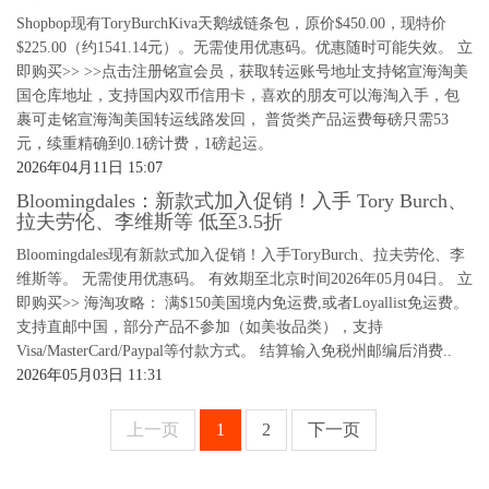
Shopbop现有ToryBurchKiva天鹅绒链条包，原价$450.00，现特价
$225.00（约1541.14元）。无需使用优惠码。优惠随时可能失效。 立
即购买>> >>点击注册铭宣会员，获取转运账号地址支持铭宣海淘美
国仓库地址，支持国内双币信用卡，喜欢的朋友可以海淘入手，包
裹可走铭宣海淘美国转运线路发回， 普货类产品运费每磅只需53
元，续重精确到0.1磅计费，1磅起运。
2026年04月11日 15:07
Bloomingdales：新款式加入促销！入手 Tory Burch、
拉夫劳伦、李维斯等 低至3.5折
Bloomingdales现有新款式加入促销！入手ToryBurch、拉夫劳伦、李
维斯等。 无需使用优惠码。 有效期至北京时间2026年05月04日。 立
即购买>> 海淘攻略： 满$150美国境内免运费,或者Loyallist免运费。
支持直邮中国，部分产品不参加（如美妆品类），支持
Visa/MasterCard/Paypal等付款方式。 结算输入免税州邮编后消费..
2026年05月03日 11:31
上一页
1
2
下一页