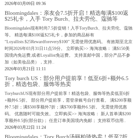
2026年03月09日 09:36
Bloomingdales：亲友会7.5折开启！精选每满$100返
$25礼卡，入手 Tory Burch、拉夫劳伦、蔻驰等
Bloomingdales现有时尚7.5折促销！入手ToryBurch、拉夫劳伦、蔻驰
等。 精选每满$100返$25礼卡，参加的商品标有
“Loyallists:$25Rewardforevery$100” 无需使用优惠码。 有效期至北京
时间2026年03月31日11点59分。 立即购买>> 海淘攻略： 满$150美
国境内免运费,或者Loyallist免运费。 支持直邮中国，部分产品不参
加（如美妆品类），支持..
2026年03月21日 11:11
Tory burch US：部分用户提前享！低至6折+额外6.5
折，精选包袋、服饰等热卖
ToryburchUS现有部分用户提前享！精选包袋、服饰等热卖低至6折
+额外6.5折。 部分用户提前享，需登录账号自行查看。 满$200享额
外7.5折；满$500享额外7折；满$700享额外6.5折。 无需使用优惠
码。 优惠随时可能失效。 立即购买>> 海淘攻略： 新人首单满$200
享额外8.5折(部分款)； 任意订单美国境内免邮； 支持双币信用..
2026年03月22日 11:24
Bloomingdales：Tory Burch汤丽柏琦热卖！低至7折，