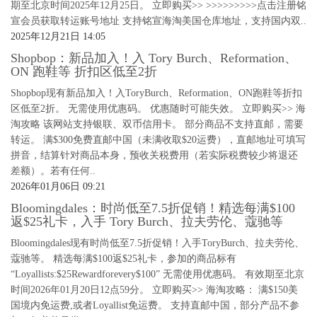
期至北京时间2025年12月25日。 立即购买>> >>>>>>>>>点击注册铭
宣会员获取转运账号地址 支持铭宣海淘美国仓库地址，支持国内双..
2025年12月21日 14:05
Shopbop：新品加入！入 Tory Burch、Reformation、
ON 跑鞋等 折扣区低至2折
Shopbop现有新品加入！入ToryBurch、Reformation、ON跑鞋等折扣
区低至2折。 无需使用优惠码。 优惠随时可能失效。 立即购买>> 海
淘攻略 该网站支持银联、双币信用卡。 部分商品不支持直邮，需要
转运。 满$300免费直邮中国（未满收取$20运费），直邮地址可填写
拼音，结算针对商品本身，预收关税费用（若实际税费较少将退还
差额）。若有任何..
2026年01月06日 09:21
Bloomingdales：时尚低至7.5折促销！精选每满$100
返$25礼卡，入手 Tory Burch、拉夫劳伦、蔻驰等
Bloomingdales现有时尚低至7.5折促销！入手ToryBurch、拉夫劳伦、
蔻驰等。 精选每满$100返$25礼卡，参加的商品标有
“Loyallists:$25Rewardforevery$100” 无需使用优惠码。 有效期至北京
时间2026年01月20日12点59分。 立即购买>> 海淘攻略： 满$150美
国境内免运费,或者Loyallist免运费。 支持直邮中国，部分产品不参