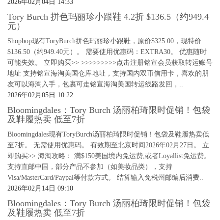
2026年02月04日 14:33
Tory Burch 拼色玛丽珍小跟鞋 4.2折 $136.5（约949.4
元）
Shopbop现有ToryBurch拼色玛丽珍小跟鞋，原价$325.00，现特价
$136.50（约949.40元）。 需要使用优惠码：EXTRA30。 优惠随时
可能失效。 立即购买>> >>>>>>>>>点击注册铭宣会员获取转运账号
地址 支持铭宣海淘美国仓库地址，支持国内双币信用卡，喜欢的朋
友可以海淘入手，包裹可走铭宣海淘美国转运线路发回，..
2026年02月05日 10:22
Bloomingdales：Tory Burch 汤丽柏琦限时促销！包袋
及鞋履热卖 低至7折
Bloomingdales现有ToryBurch汤丽柏琦限时促销！包袋及鞋履热卖低
至7折。 无需使用优惠码。 有效期至北京时间2026年02月27日。 立
即购买>> 海淘攻略： 满$150美国境内免运费,或者Loyallist免运费。
支持直邮中国，部分产品不参加（如美妆品类），支持
Visa/MasterCard/Paypal等付款方式。 结算输入免税州邮编后消费..
2026年02月14日 09:10
Bloomingdales：Tory Burch 汤丽柏琦限时促销！包袋
及鞋履热卖 低至7折