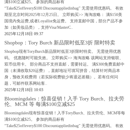
满$100立减$25。 参加的商品标有
“Take$25offevery$100:Discountappliedinbag” 无需使用优惠码。 有效
期至北京时间2025年12月25日。 立即购买>> 海淘攻略： 满$150美
国境内免运费,或者Loyallist免运费。 支持直邮中国，部分产品不参
加（如美妆品类），支持Visa/MasterC..
2025年12月18日 09:37
Shopbop：Tory Burch 新品限时低至3折 限时特卖
Shopbop现有ToryBurch新品限时低至3折限时特卖。 无需使用优惠
码。 优惠随时可能失效。 立即购买>> 海淘攻略 该网站支持银联、
双币信用卡。 部分商品不支持直邮，需要转运。 满$300免费直邮中
国（未满收取$20运费），直邮地址可填写拼音，结算针对商品本
身，预收关税费用（若实际税费较少将退还差额）。若有任何问
题，可邮件联系网站客..
2025年12月18日 10:03
Bloomingdales：惊喜促销！入手 Tory Burch、拉夫劳
伦、MCM 等 每满$100立减$25
Bloomingdales现有惊喜促销！入手ToryBurch、拉夫劳伦、MCM等每
满$100立减$25。 参加的商品标有
“Take$25offevery$100:Discountappliedinbag” 无需使用优惠码。 有效