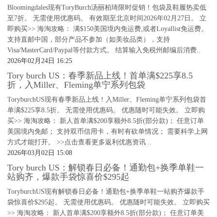
Bloomingdales现有ToryBurch汤丽柏琦限时促销！包袋及鞋履热卖低
至7折。 无需使用优惠码。 有效期至北京时间2026年02月27日。 立
即购买>> 海淘攻略： 满$150美国境内免运费,或者Loyallist免运费。
支持直邮中国，部分产品不参加（如美妆品类），支持
Visa/MasterCard/Paypal等付款方式。 结算输入免税州邮编后消费..
2026年02月24日 16:25
Tory burch US：春季新品上线！首单满$225享8.5
折，入Miller、Fleming单宁系列包袋
ToryburchUS现有春季新品上线！入Miller、Fleming单宁系列包袋首
单满$225享8.5折。 无需使用优惠码。 优惠随时可能失效。 立即购
买>> 海淘攻略： 新人首单满$200享额外8.5折(部分款)； 任意订单
美国境内免邮； 支持双币信用卡，有时有砍单情况； 需要科学上网
方式才能打开。 >>点击查看更多返利优惠资讯 ..
2026年03月02日 15:08
Tory burch US：解锁春日必备！通勤包+换季单鞋一
站购齐，爆款手袋惊喜价$295起
ToryburchUS现有解锁春日必备！通勤包+换季单鞋一站购齐爆款手
袋惊喜价$295起。 无需使用优惠码。 优惠随时可能失效。 立即购买
>> 海淘攻略： 新人首单满$200享额外8.5折(部分款)； 任意订单美