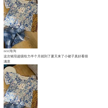
next海淘
这次铭瑄超级给力半个月就到了夏天来了小裙子真好看很
满意