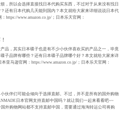
麻烦，所以会选择直接找日本代购买东西，不过对于从来没有找日
货？还有日本代购几天能到国内？本文就给大家来详细说说日本代
//www.amazon.co.jp/；日本乐天官网：
荐！
妆产品，其实日本碟子也是有不少小伙伴喜欢买的产品之一，毕竟
本碟子品牌有哪些？还有日本碟子品牌哪个好？本文就给大家来详
：https://www.amazon.co.jp/；日本乐天官网：
，小伙伴们可能会倾向于选择直邮。不过，并不是所有的国外购物
NMADE日本官网支持直邮中国吗？就让我们一起来看看吧~~
e.jp/ 大部分国外购物网站都不支持直邮中国，需要通过海淘转运公司将购