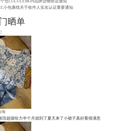
2个仓LULULEMON品牌货物禁运通知
CC小包裹线关于收件人实名认证重要通知
门晒单
t海淘
铭瑄超级给力半个月就到了夏天来了小裙子真好看很满意