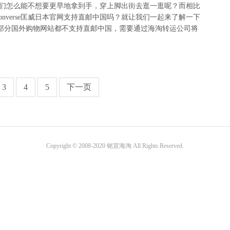
小伙伴们怎么能不想要更早地拿到手，穿上脚出街去逛一逛呢？而相比
nverse匡威日本官网支持直邮中国吗？就让我们一起来了解一下
se.co.jp/ 大部分国外购物网站都不支持直邮中国，需要通过海淘转运公司将
3
4
5
下一页
Copyright © 2008-2020 铭宣海淘 All Rights Reserved.