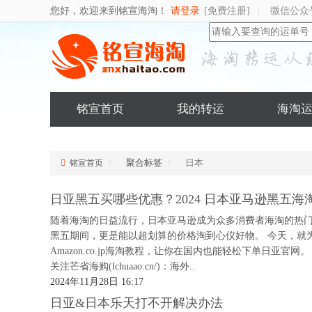
您好，欢迎来到铭宣海淘！
请登录
[免费注册]
微信公众
|
铭宣首页
我的转运
海淘
聚合标签
日本
铭宣首页
日亚黑五买哪些优惠？2024 日本亚马逊黑五海
随着海淘的日益流行，日本亚马逊成为众多消费者海淘的热
黑五期间，更是能以超划算的价格淘到心仪好物。 今天，就为
Amazon.co.jp海淘教程，让你在国内也能轻松下单日亚
关注芒省海购(lchuaao.cn/)：海外..
2024年11月28日 16:17
日亚&日本乐天打不开解决办法