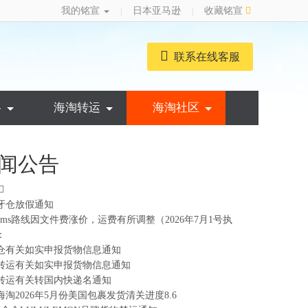
我的铭宣
日本亚马逊
收藏铭宣
|
|
联系在线客服
略
海淘转运
海淘社区
闻公告
牙仓放假通知
ems路线因文件费涨价，运费有所调整（2026年7月1号执
：
仓有关如实申报货物信息通知
转运有关如实申报货物信息通知
转运有关转国内快递名通知
海淘2026年5月份美国包裹发货清关进度8.6