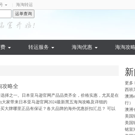
号
海淘转运
|
运单查询
运费
转运服务
海淘优惠
海淘攻
新
更多
淘攻略全
西班
门选择之一。日本亚马逊官网产品品类齐全，价格实惠，尤其是在
澳洲
大家带来日本亚马逊官网2024最新黑五海淘攻略及详细的
行）
官网。 买大牌哪里正品有保证？各大品牌的海外优惠折扣汇总？ 可以
澳洲
美国
美国
铭宣