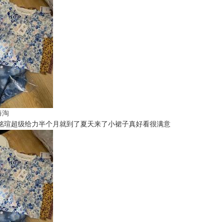
t海淘
铭瑄超级给力半个月就到了夏天来了小裙子真好看很满意