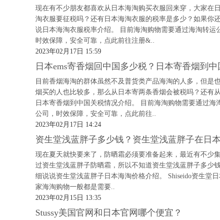
现在有不少朋友都喜欢从日本海淘购买衣服回来穿，大家在
淘衣服要征税吗？还有日本海淘衣服的税率是多少？如果你
说日本海淘衣服税率介绍。 目前海淘购物需要通过海淘转运
时效保障，安全可靠，点此前往注册&..
2023年02月17日 15:59
日本ems寄香烟回中国多少税？日本寄香烟到中
目前香烟海淘的群体虽然不及普货类产品海淘的人多，但是
烟买的人也比较多，那么从日本寄两条香烟会被税吗？还有从
日本寄香烟到中国关税情况介绍。 目前海淘购物需要通过海
公司，时效保障，安全可靠，点此前往..
2023年02月17日 14:24
资生堂浅蓝胖子多少钱？资生堂浅蓝胖子在日
现在夏天就快要来了，防晒霜必须要准备起来，最近有不少
过资生堂浅蓝胖子防晒霜，所以不知道资生堂浅蓝胖子多少
细说说资生堂浅蓝胖子日本海淘价格介绍。 Shiseido资生堂日本官网海淘
家海淘购物一般都是需要..
2023年02月15日 13:35
Stussy美国官网和日本官网哪个便宜？