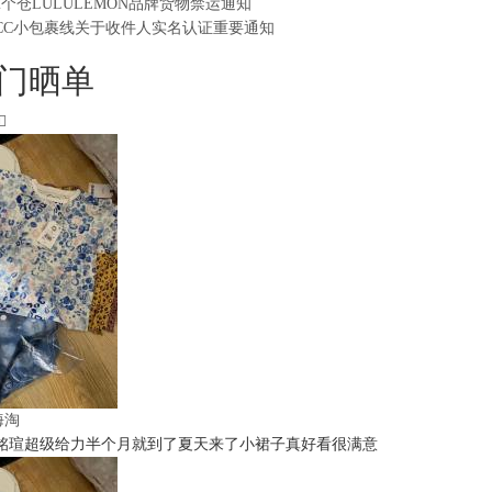
2个仓LULULEMON品牌货物禁运通知
CC小包裹线关于收件人实名认证重要通知
门晒单
t海淘
铭瑄超级给力半个月就到了夏天来了小裙子真好看很满意