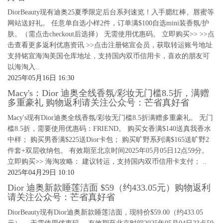
DiorBeauty现有迪奥25夏季限定后台系列速览！入手腮红棒、唇蜜等
网站送好礼。 任意单自选小样2件，订单满$100自选mini装香氛/护
肤。（需点击checkout后选择） 无需使用优惠码。 立即购买>> >>点
击查看更多返利优惠资讯 >>点击注册铭宣会员，获取转运账号地址
支持铭宣海淘美国仓库地址，支持国内双币信用卡，喜欢的朋友可
以海淘入..
2025年05月16日 16:30
Macy's：Dior 迪奥全线香氛/彩妆无门槛8.5折，满赠
多重豪礼 购物返利请关注公众号：芒省真好省
Macy's现有Dior迪奥全线香氛/彩妆无门槛8.5折满赠多重豪礼。 无门
槛8.5折，需要使用优惠码：FRIEND。 购买女香满$140送真我香水
中样； 购买男香满$225送Dior卡包； 购买旷野系列满$165送旷野2
件套+双层收纳包。 有效期至北京时间2025年05月05日12点59分。
立即购买>> 海淘攻略： 建议转运，支持国内双币信用卡支付； ..
2025年04月29日 10:10
Dior 迪奥新款睡莲洁面 $59（约433.05元）购物返利
请关注公众号：芒省真好省
DiorBeauty现有Dior迪奥新款睡莲洁面，现特价$59.00（约433.05