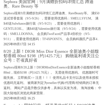
Sephora 美国官网：9月满赠折扣码详情汇总 蹲迪
奥、Rare Beauty 等
Sephora现有9月满赠折扣码详情汇总蹲迪奥、RareBeauty等。 满$50
送试管香套装（9/5-9/26），需要使用优惠码：SMELLSYUM。 满
$40送Sulwhasoo旅行装（9/5-9/23），需要使用优惠码：
GENTLEOIL。 满$40送Valentino旅行装（9/5-9/24），需要使用优惠
码：SMELLDONNA。 会员购TwoFaced产品享4倍积分（9/5-
9/11），需要使用优惠码：TF4XPOINTS。 会员购科颜氏产品享4..
2025年09月17日 14:15
8/20 上新！DIOR Miss Dior Essence 全新迪奥小姐馥
郁香精 80ml $198（约1425.7元） 购物返利请关注公
众号：芒省真好省
Sephora现有8/20上新！DIORMissDiorEssence全新迪奥小姐馥郁香精
80ml，现价$198（约1425.70元）。 无需使用优惠码。 优惠随时可
能失效。 立即购买>> 注意！！！ 使用礼品卡支付以及使用未授权
优惠码无返利。 被商家判定为reseller/代购/代理商/经销商的订单无
返利。 网站产品毫升数仅供参考，具体以实发为准。 海淘攻略： 中
国大陆地区浏览此商家受限..
2025年08月18日 16:25