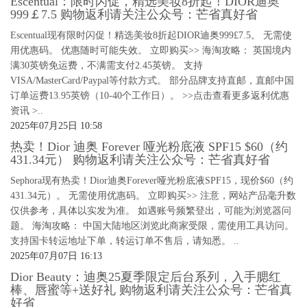
Escentual：限时闪促，精选美妆8折起！DIOR迪奥
999￡7.5 购物返利请关注公众号：芒省真好省
Escentual现有限时闪促！精选美妆8折起DIOR迪奥999£7.5。 无需使
用优惠码。 优惠随时可能失效。 立即购买>> 海淘攻略： 英国境内
满30英镑免运费，不满需支付2.45英镑。 支持
VISA/MasterCard/Paypal等付款方式。 部分品牌支持直邮，直邮中国
订单运费13.95英镑（10-40个工作日）。 >>点击查看更多返利优惠
资讯 >..
2025年07月25日 10:58
热卖！Dior 迪奥 Forever 哑光粉底液 SPF15 $60（约
431.34元） 购物返利请关注公众号：芒省真好省
Sephora现有热卖！Dior迪奥Forever哑光粉底液SPF15，现价$60（约
431.34元）。 无需使用优惠码。 立即购买>> 注意，网站产品毫升数
仅供参考，具体以实发为准。 如遇账号频繁登出，可能为浏览器问
题。 海淘攻略： 中国大陆地区浏览此商家受限，需使用工具访问。
支持国卡转运地址下单，转运订单不售后，请知悉。 ..
2025年07月07日 16:13
Dior Beauty：迪奥25夏季限定后台系列，入手腮红
棒、唇蜜等+送好礼 购物返利请关注公众号：芒省真
好省