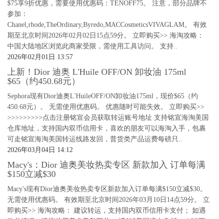
$75享9折优惠，需要使用优惠码：TENOFF75。 注意，部分品牌不
参加：
Chanel,rhode,TheOrdinary,Byredo,MACCosmeticsVIVAGLAM。 有效
期至北京时间2026年02月02日15点59分。 立即购买>> 海淘攻略：
中国大陆地区浏览此商家受限，需使用工具访问。 支持..
2026年02月01日 13:57
上新！Dior 迪奥 L'Huile OFF/ON 卸妆油 175ml
$65（约450.68元）
Sephora现有Dior迪奥L'HuileOFF/ON卸妆油175ml，现价$65（约
450.68元）。 无需使用优惠码。 优惠随时可能失效。 立即购买>>
>>>>>>>>>点击注册铭宣会员获取转运账号地址 支持铭宣海淘美国
仓库地址，支持国内双币信用卡，喜欢的朋友可以海淘入手，包裹
可走铭宣海淘美国转运线路发回，普货类产品运费每磅只..
2026年03月04日 14:12
Macy's：Dior 迪奥美妆热卖专区 新款加入 订单每满
$150立减$30
Macy's现有Dior迪奥美妆热卖专区新款加入订单每满$150立减$30。
无需使用优惠码。 有效期至北京时间2026年03月10日14点59分。 立
即购买>> 海淘攻略： 建议转运，支持国内双币信用卡支付； 如遇