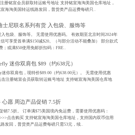
>>>>点击注册铭宣会员获取转运账号地址 支持铭宣海淘美国仓库地址，
宣海淘美国转运线路发回，普货类产品运费每磅只..
莱款上新 迪士尼联名系列有货 入包袋、服饰等
系列有货入包袋、服饰等。 无需使用优惠码。 有效期至北京时间2024年
和短信可享受首单满$150减$20。（与部分活动不能叠加） 部分款式
费；或满$50使用免邮折扣码：FRE..
 Loungefly 迷你双肩包 $89（约638元）
neLoungefly迷你双肩包，现特价$89.00（约638.00元）。 无需使用优惠
>>>>点击注册铭宣会员获取转运账号地址 支持铭宣海淘美国仓库地
 心愿 周边产品促销 7.5折
品促销7.5折。 订单满$75美国境内免运费，需要使用优惠码：
。 >>>>>>点击购买 支持铭宣海淘美国仓库地址，支持国内双币信用
发回，普货类产品运费每磅只需53元，续..