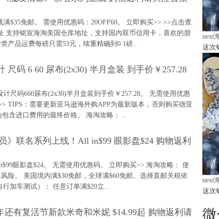
列上线满$35免邮。 需使用优惠码：20OFF60。 立即购买>> >>点击查
地址 支持铭宣海淘美国仓库地址，支持国内双币信用卡，喜欢的朋
nex
品运费每磅只需53元，续重精确到0.1磅..
这次
计 尺码 6 60 尿布(2x30) 半月盒装 到手价￥257.28
设计尺码660尿布(2x30)半月盒装到手价￥257.28。 无需使用优惠
购买>> TIPS：需要更新亚马逊海外购APP为最新版本，否则购买德亚
包含进口费用的最终价格。 海淘攻略： ..
动员》联名系列上线！All in$99 眼影盘$24 购物返利
lin$99眼影盘$24。 无需使用优惠码。 立即购买>> 海淘攻略： 使
险。 美国境内满$30免邮，全球满$60免邮。选择直邮关税依
nex
加车测试）： 任意订单满$20立..
这次
微
a》75周年还有复活节新款米奇和米妮 $14.99起 购物返利请