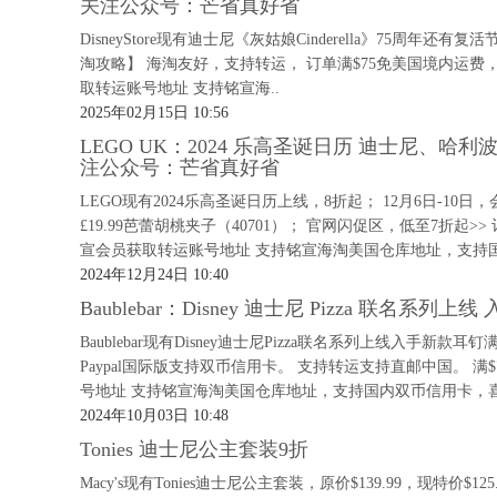
关注公众号：芒省真好省
DisneyStore现有迪士尼《灰姑娘Cinderella》75周年还
淘攻略】 海淘友好，支持转运， 订单满$75免美国境内运费，需要
取转运账号地址 支持铭宣海..
2025年02月15日 10:56
LEGO UK：2024 乐高圣诞日历 迪士尼、哈
注公众号：芒省真好省
LEGO现有2024乐高圣诞日历上线，8折起； 12月6日-10日
£19.99芭蕾胡桃夹子（40701）； 官网闪促区，低至7折起>>
宣会员获取转运账号地址 支持铭宣海淘美国仓库地址，支持国
2024年12月24日 10:40
Baublebar：Disney 迪士尼 Pizza 联名系列
Baublebar现有Disney迪士尼Pizza联名系列上线入手新
Paypal国际版支持双币信用卡。 支持转运支持直邮中国。 满$
号地址 支持铭宣海淘美国仓库地址，支持国内双币信用卡，喜
2024年10月03日 10:48
Tonies 迪士尼公主套装9折
Macy's现有Tonies迪士尼公主套装，原价$139.99，现特价$