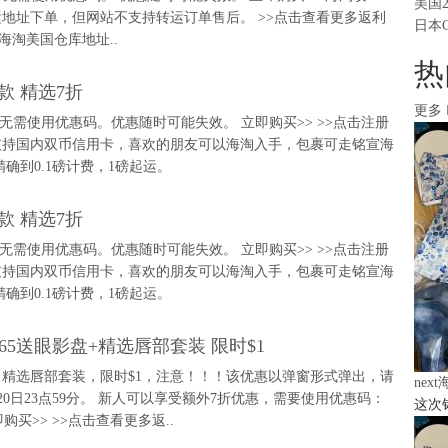
美国
付款； 支持转运地址下单，但网站不支持转运订单售后。 >>点击查看更多返利
日本
海淘美国仓库地址..
热
款 精选7折
更多
折。无需使用优惠码。优惠随时可能失效。 立即购买>> >>点击注册
支持国内双币信用卡，喜欢的朋友可以海淘入手，包裹可走铭宣海
确到0.1磅计费，1磅起运。
款 精选7折
折。无需使用优惠码。优惠随时可能失效。 立即购买>> >>点击注册
支持国内双币信用卡，喜欢的朋友可以海淘入手，包裹可走铭宣海
确到0.1磅计费，1磅起运。
，满$65送眼影盘+精选唇部套装 限时$1
送眼影盘。 精选唇部套装，限时$1，注意！！！该优惠以弹窗形式弹出，请
nex
20日23点59分。 新人可以享受额外7折优惠，需要使用优惠码：
这次
购买>> >>点击查看更多返..