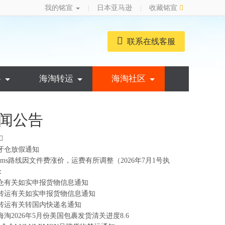
我的铭宣
日本亚马逊
收藏铭宣
|
|
联系在线客服
略
海淘转运
海淘社区
闻公告
牙仓放假通知
ems路线因文件费涨价，运费有所调整（2026年7月1号执
：
仓有关如实申报货物信息通知
转运有关如实申报货物信息通知
转运有关转国内快递名通知
海淘2026年5月份美国包裹发货清关进度8.6