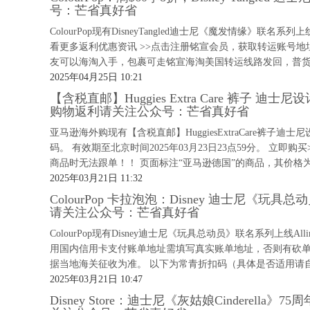
号：芒省真好省
ColourPop现有DisneyTangled迪士尼《魔发情缘》联名系
看更多返利优惠资讯 >>点击注册铭宣会员，获取转运账号
友可以海淘入手，包裹可走铭宣海淘美国转运线路发回，普货类产
2025年04月25日 10:21
【含税直邮】Huggies Extra Care 裤子 迪士尼设
购物返利请关注公众号：芒省真好省
亚马逊海外购现有【含税直邮】HuggiesExtraCare裤子迪士尼
码。 有效期至北京时间2025年03月23日23点59分。 立即
商品时无法跟单！！ 页面标注“亚马逊德国”的商品，其价格为
2025年03月21日 11:32
ColourPop 卡拉泡泡：Disney 迪士尼《玩具总
请关注公众号：芒省真好省
ColourPop现有Disney迪士尼《玩具总动员》联名系列上线Al
用国内信用卡支付账单地址需填写真实账单地址，否则有砍单风
据当地海关征收为准。 以下为常青折扣码（具体是否适用请自行
2025年03月21日 10:47
Disney Store：迪士尼《灰姑娘Cinderell