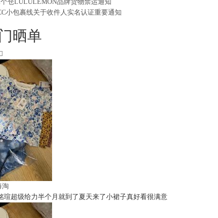
2个仓LULULEMON品牌货物禁运通知
CC小包裹线关于收件人实名认证重要通知
门晒单
t海淘
铭瑄超级给力半个月就到了夏天来了小裙子真好看很满意