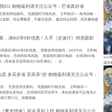
瑞拉戒指$32 购物返利请关注公众号：芒省真好省
3折。 无需使用优惠码。 优惠随时可能失效。 立即购买>> 海淘攻略：
然可以直邮，但运费极贵，不建议选择。 建议转运回国，高价腕表建
.
名系列上新，满$60享8折优惠！入手《史迪仔》绝美眼影
》绝美眼影满$60享8折优惠。 需要使用优惠码：20OFF60。 立即购
单地址，否则有砍单风险。 美国境内满$30免邮，全球满$60免
nex
（具体是否适用请自行加车测试）： 任..
这次
列上新热卖 多买多省 至高享7折 购物返利请关注公众号：
享7折。 无需使用优惠码。 优惠随时可能失效。 立即购买>>
宣海淘美国仓库地址，支持国内双币信用卡，喜欢的朋友可以海淘入
只需53元，续重精确..
gled 迪士尼《魔发情缘》联名系列上线 购物返利请关注公众