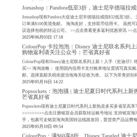
Jomashop：Pandora低至3折，迪士尼辛德
Jomashop现有Pandora大促迪士尼辛德瑞拉戒指$32低至
订单满$100美境免邮。 海淘友好，支持双币信用卡。 虽
议选择包税的转运公司。 >>点击查看更多返利优惠资讯 >>点.
2025年06月03日 17:18
ColourPop 卡拉泡泡：Disney 迪士尼联
购物返利请关注公众号：芒省真好省
ColourPop现有Disney迪士尼联名系列上新！入手《史迪仔
买>> 海淘攻略： 使用国内信用卡支付账单地址需填写真实账
邮。选择直邮关税依据当地海关征收为准。 以下为常青折扣码
2025年05月16日 14:22
Popsockets：泡泡骚 | 迪士尼夏日时代系
芒省真好省
Popsockets现有迪士尼夏日时代系列上新热卖多买多省至高
>>>>>>>>>点击注册铭宣会员获取转运账号地址 支持铭
手，包裹可走铭宣海淘美国转运线路发回，普货类产品运费每磅
2025年05月10日 09:54
ColourPop：满$60享8折，Disney Tan