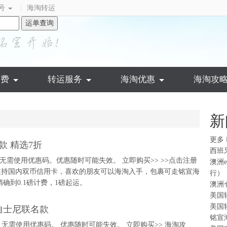
号
海淘转运
|
运单查询
运费
转运服务
海淘优惠
海淘攻
新
更多
款 精选7折
西班
折。无需使用优惠码。优惠随时可能失效。 立即购买>> >>点击注册
澳洲
支持国内双币信用卡，喜欢的朋友可以海淘入手，包裹可走铭宣海
行）
确到0.1磅计费，1磅起运。
澳洲
美国
美国
手迪士尼联名款
铭宣
折。 无需使用优惠码。 优惠随时可能失效。 立即购买>> 海淘攻