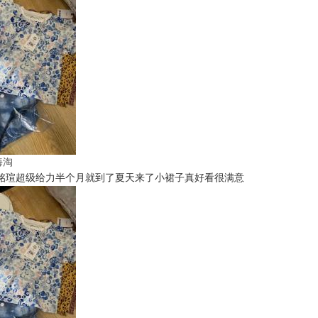
t海淘
铭瑄超级给力半个月就到了夏天来了小裙子真好看很满意