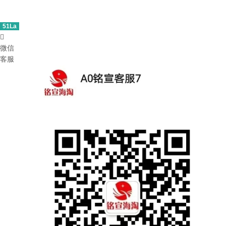
51La

微信
客服