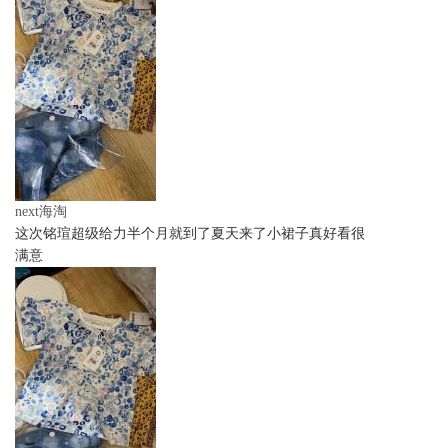
next海淘
这次铭瑄超级给力半个月就到了夏天来了小裙子真好看很
满意