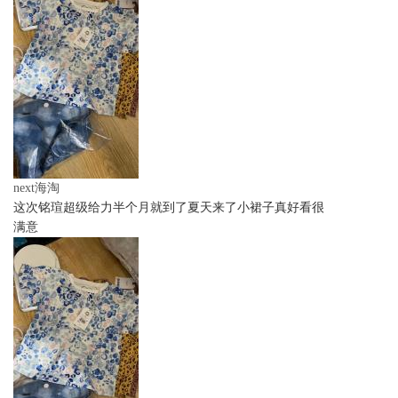
next海淘
这次铭瑄超级给力半个月就到了夏天来了小裙子真好看很
满意