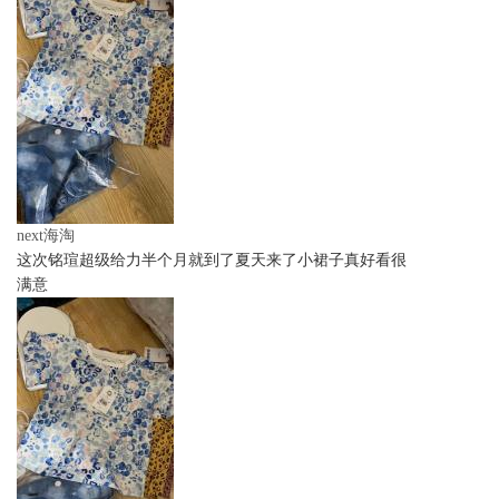
next海淘
这次铭瑄超级给力半个月就到了夏天来了小裙子真好看很
满意