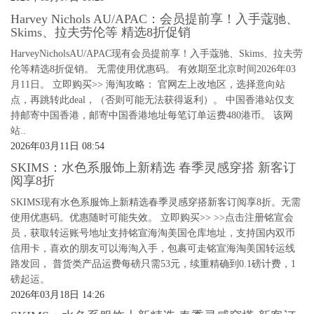
Harvey Nichols AU/APAC：会员提前享！入手蔻驰、
Skims、拉夫劳伦等 精选8折促销
HarveyNicholsAU/APAC现有会员提前享！入手蔻驰、Skims、拉夫劳
伦等精选8折促销。 无需使用优惠码。 有效期至北京时间2026年03
月11日。 立即购买>> 海淘攻略： 官网左上改地区，选择意向站
点，再跳转此deal，（否则可能无法获得返利）。 中国香港站仅支
持邮寄中国香港，邮寄中国香港地址每笔订单运费480港币。 该网
站..
2026年03月11日 08:54
SKIMS：水色系服饰上新精选 春季灵感穿搭 新客订
阅享8折
SKIMS现有水色系服饰上新精选春季灵感穿搭新客订阅享8折。无需
使用优惠码。优惠随时可能失效。 立即购买>> >>点击注册铭宣会
员，获取转运账号地址支持铭宣海淘美国仓库地址，支持国内双币
信用卡，喜欢的朋友可以海淘入手，包裹可走铭宣海淘美国转运线
路发回， 普货类产品运费每磅只需53元，续重精确到0.1磅计费，1
磅起运。
2026年03月18日 14:26