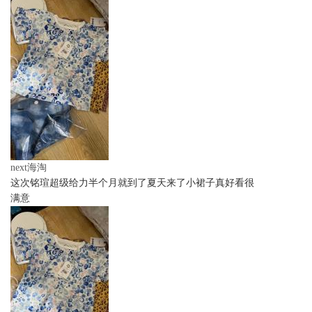
next海淘
这次铭瑄超级给力半个月就到了夏天来了小裙子真好看很
满意