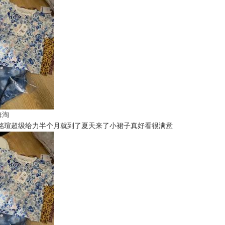
t海淘
铭瑄超级给力半个月就到了夏天来了小裙子真好看很满意