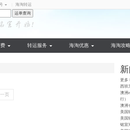
号
海淘转运
|
运单查询
运费
转运服务
海淘优惠
海淘攻
新
更多
西班
澳洲
一页
行）
澳洲
美国
美国
铭宣