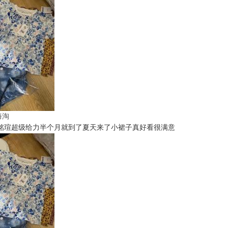
t海淘
铭瑄超级给力半个月就到了夏天来了小裙子真好看很满意