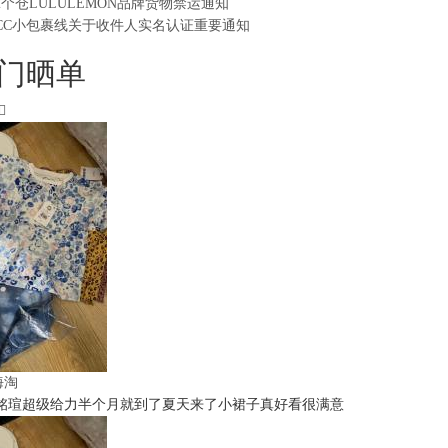
2个仓LULULEMON品牌货物禁运通知
CC小包裹线关于收件人实名认证重要通知
门晒单
t海淘
铭瑄超级给力半个月就到了夏天来了小裙子真好看很满意