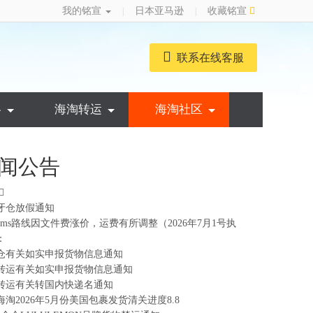
我的铭宣
日本亚马逊
收藏铭宣
|
|
联系在线客服
略
海淘转运
海淘社区
闻公告
牙仓放假通知
ems路线因文件费涨价，运费有所调整（2026年7月1号执
：
仓有关如实申报货物信息通知
转运有关如实申报货物信息通知
转运有关转国内快递名通知
海淘2026年5月份美国包裹发货清关进度8.8