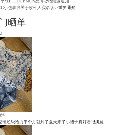
2个仓LULULEMON品牌货物禁运通知
CC小包裹线关于收件人实名认证重要通知
门晒单
t海淘
铭瑄超级给力半个月就到了夏天来了小裙子真好看很满意