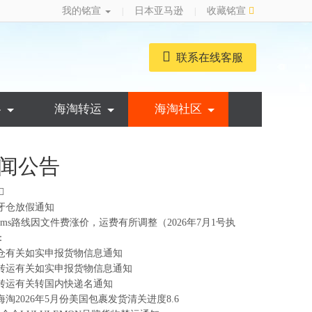
我的铭宣
日本亚马逊
收藏铭宣
|
|
联系在线客服
略
海淘转运
海淘社区
闻公告
牙仓放假通知
ems路线因文件费涨价，运费有所调整（2026年7月1号执
：
仓有关如实申报货物信息通知
转运有关如实申报货物信息通知
转运有关转国内快递名通知
海淘2026年5月份美国包裹发货清关进度8.6