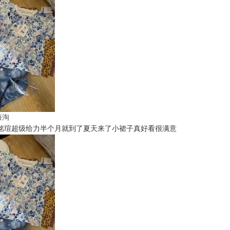
t海淘
铭瑄超级给力半个月就到了夏天来了小裙子真好看很满意