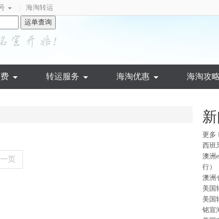
号
海淘转运
|
运单查询
运费
转运服务
海淘优惠
海淘攻
新
更多
西班
澳洲
一页
行）
澳洲
美国
美国
铭宣