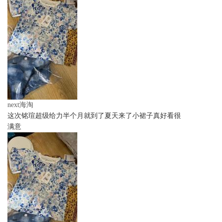
next海淘
这次铭瑄超级给力半个月就到了夏天来了小裙子真好看很
满意