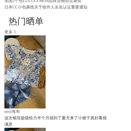
美国2个仓LULULEMON品牌货物禁运通知
日本CC小包裹线关于收件人实名认证重要通知
热门晒单
更多
next海淘
这次铭瑄超级给力半个月就到了夏天来了小裙子真好看很
满意