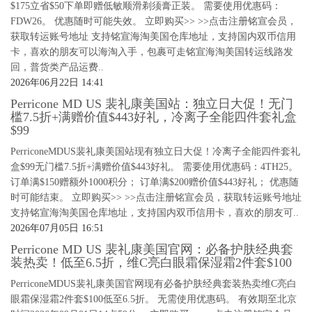
$175立省$50下单即赠低敏顺滑剃须膏正装。 需要使用优惠码：
FDW26。 优惠随时可能失效。 立即购买>> >>点击注册铭宣会员，
获取转运账号地址 支持铭宣海淘美国仓库地址，支持国内双币信用
卡，喜欢的朋友可以海淘入手，包裹可走铭宣海淘美国转运线路发
回，普货类产品运费..
2026年06月22日 14:41
Perricone MD US 裴礼康美国站：独立日大促！无门
槛7.5折+满赠价值$443好礼，冷离子全能四件套礼盒
$99
PerriconeMDUS裴礼康美国站现有独立日大促！冷离子全能四件套礼
盒$99无门槛7.5折+满赠价值$443好礼。 需要使用优惠码：4TH25。
订单满$150赠额外1000积分； 订单满$200赠价值$443好礼； 优惠随
时可能结束。 立即购买>> >>点击注册铭宣会员，获取转运账号地址
支持铭宣海淘美国仓库地址，支持国内双币信用卡，喜欢的朋友可..
2026年07月05日 16:51
Perricone MD US 裴礼康美国官网：必备护肤经典套
装热卖！低至6.5折，维C亮白眼霜保湿霜2件套$100
PerriconeMDUS裴礼康美国官网现有必备护肤经典套装热卖维C亮白
眼霜保湿霜2件套$100低至6.5折。 无需使用优惠码。 有效期至北京