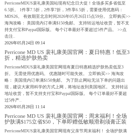
PerriconeMDUS裴礼康美国站现有纪念日大促！全场多买多省低至
6.5折。 1件享7.5折，2件享7折，3件享6.5折，需要使用优惠码：
MDS26。 有效期至北京时间2026年05月26日15点59分。 立即购买>>
海淘攻略： 美国境内订单满$150免邮。 支持转运地址收货，暂不支
持支付宝和Paypal国际版。 每个订单最好不要超过5件产品。 >>点
击注..
2026年05月24日 09:14
Perricone MD US 裴礼康美国官网：夏日特惠！低至3
折，精选护肤热卖
PerriconeMDUS裴礼康美国官网现有夏日特惠精选护肤热卖低至3
折。 无需使用优惠码。 优惠随时可能失效。 立即购买>> 海淘攻
略： 美国境内订单满$150免邮。 为了防止网站无法下单的问题出
现，建议大家用科学的方式上网，将地址改到美国地区。 支持转运
地址收货，暂不支持支付宝和Paypal国际版。 每个订单最好不要超
过5件产..
2026年05月28日 11:14
Perricone MD US 裴礼康美国官网：周末福利！全场
护肤满$175立省$50，下单即赠低敏顺滑剃须膏正装
PerriconeMDUS裴礼康美国官网现有父亲节周末福利！ 全场护肤满