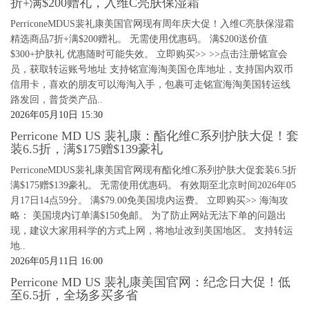
折+满$200赠礼，入维C亮肤保湿霜
PerriconeMDUS裴礼康美国官网现有周年庆大促！入维C亮肤保湿霜
精选商品7折+满$200赠礼。 无需使用优惠码。 满$200送价值
$300+护肤礼 优惠随时可能失效。 立即购买>> >>点击注册铭宣会
员，获取转运账号地址 支持铭宣海淘美国仓库地址，支持国内双币
信用卡，喜欢的朋友可以海淘入手，包裹可走铭宣海淘美国转运线
路发回，普货类产品..
2026年05月10日 15:30
Perricone MD US 裴礼康：酯化维C系列护肤大促！套
装6.5折，满$175赠$139豪礼
PerriconeMDUS裴礼康美国官网现有酯化维C系列护肤大促套装6.5折
满$175赠$139豪礼。 无需使用优惠码。 有效期至北京时间2026年05
月17日14点59分。 满$79.00免美国境内运费。 立即购买>> 海淘攻
略： 美国境内订单满$150免邮。 为了防止网站无法下单的问题出
现，建议大家用科学的方式上网，将地址改到美国地区。 支持转运
地..
2026年05月11日 16:00
Perricone MD US 裴礼康美国官网：纪念日大促！低
至6.5折，全场多买多省