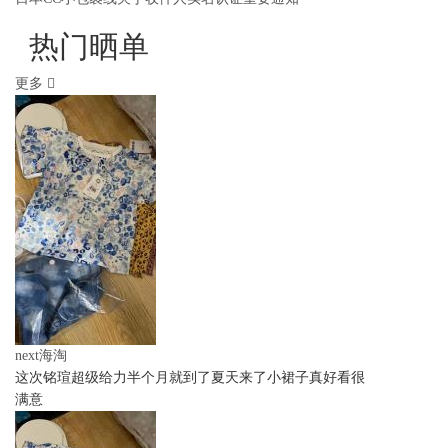
热门晒单
更多
next海淘
这次铭瑄超级给力半个月就到了夏天来了小裙子真好看很
满意