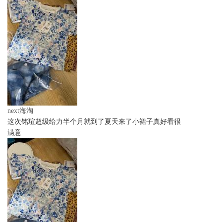
next海淘
这次铭瑄超级给力半个月就到了夏天来了小裙子真好看很
满意