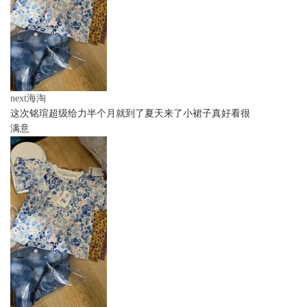
next海淘
这次铭瑄超级给力半个月就到了夏天来了小裙子真好看很
满意