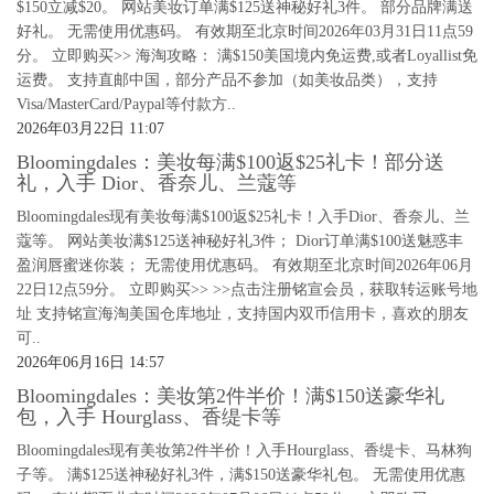
$150立减$20。 网站美妆订单满$125送神秘好礼3件。 部分品牌满送
好礼。 无需使用优惠码。 有效期至北京时间2026年03月31日11点59
分。 立即购买>> 海淘攻略： 满$150美国境内免运费,或者Loyallist免
运费。 支持直邮中国，部分产品不参加（如美妆品类），支持
Visa/MasterCard/Paypal等付款方..
2026年03月22日 11:07
Bloomingdales：美妆每满$100返$25礼卡！部分送
礼，入手 Dior、香奈儿、兰蔻等
Bloomingdales现有美妆每满$100返$25礼卡！入手Dior、香奈儿、兰
蔻等。 网站美妆满$125送神秘好礼3件； Dior订单满$100送魅惑丰
盈润唇蜜迷你装； 无需使用优惠码。 有效期至北京时间2026年06月
22日12点59分。 立即购买>> >>点击注册铭宣会员，获取转运账号地
址 支持铭宣海淘美国仓库地址，支持国内双币信用卡，喜欢的朋友
可..
2026年06月16日 14:57
Bloomingdales：美妆第2件半价！满$150送豪华礼
包，入手 Hourglass、香缇卡等
Bloomingdales现有美妆第2件半价！入手Hourglass、香缇卡、马林狗
子等。 满$125送神秘好礼3件，满$150送豪华礼包。 无需使用优惠