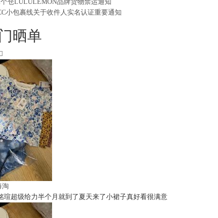
2个仓LULULEMON品牌货物禁运通知
CC小包裹线关于收件人实名认证重要通知
门晒单
t海淘
铭瑄超级给力半个月就到了夏天来了小裙子真好看很满意