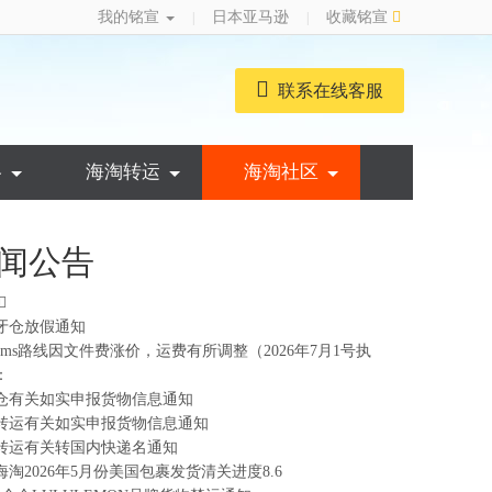
我的铭宣
日本亚马逊
收藏铭宣
|
|
联系在线客服
略
海淘转运
海淘社区
闻公告
牙仓放假通知
ems路线因文件费涨价，运费有所调整（2026年7月1号执
：
仓有关如实申报货物信息通知
转运有关如实申报货物信息通知
转运有关转国内快递名通知
海淘2026年5月份美国包裹发货清关进度8.6