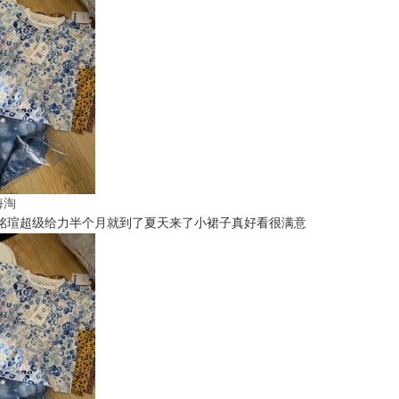
t海淘
铭瑄超级给力半个月就到了夏天来了小裙子真好看很满意