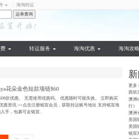
号
海淘转运
|
运单查询
运费
转运服务
海淘优惠
海淘攻
新
更多
Anya花朵金色短款项链$60
西班
项链$608折优惠。 无需使用优惠码。 优惠随时可能失效。 立即购买
澳洲
返利优惠资讯 >>点击注册铭宣会员，获取转运账号地址 支持铭宣海
行）
入手，包裹可走铭宣..
澳洲
美国
美国
铭宣