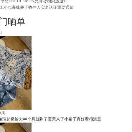
2个仓LULULEMON品牌货物禁运通知
CC小包裹线关于收件人实名认证重要通知
门晒单
t海淘
铭瑄超级给力半个月就到了夏天来了小裙子真好看很满意