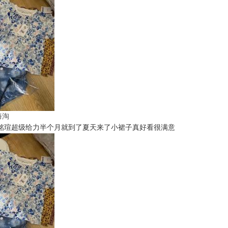
t海淘
铭瑄超级给力半个月就到了夏天来了小裙子真好看很满意