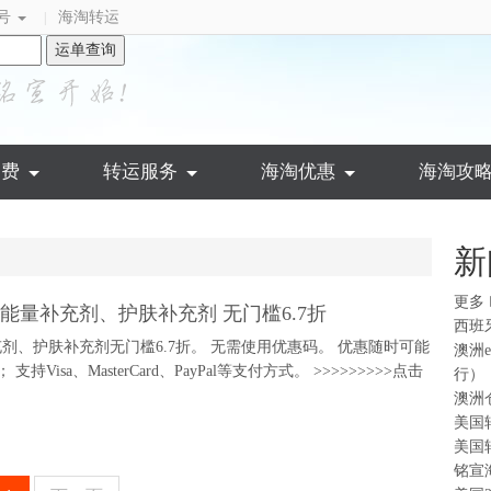
号
海淘转运
|
运单查询
运费
转运服务
海淘优惠
海淘攻
新
更多
！ 入能量补充剂、护肤补充剂 无门槛6.7折
西班
补充剂、护肤补充剂无门槛6.7折。 无需使用优惠码。 优惠随时可能
澳洲
sa、MasterCard、PayPal等支付方式。 >>>>>>>>>点击
行）
澳洲
美国
美国
铭宣