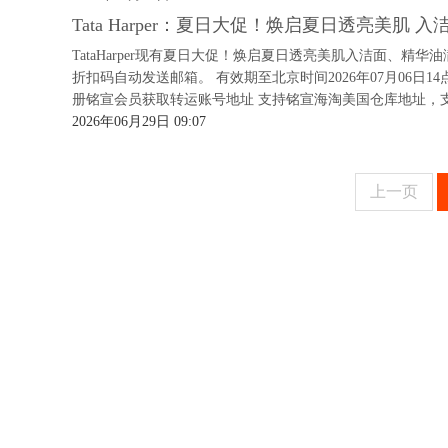
Tata Harper：夏日大促！焕启夏日透亮美肌 入
TataHarper现有夏日大促！焕启夏日透亮美肌入洁面、精华油
折扣码自动发送邮箱。 有效期至北京时间2026年07月06日14点
册铭宣会员获取转运账号地址 支持铭宣海淘美国仓库地址，支
2026年06月29日 09:07
上一页