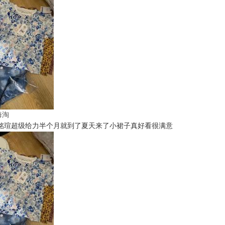
t海淘
铭瑄超级给力半个月就到了夏天来了小裙子真好看很满意