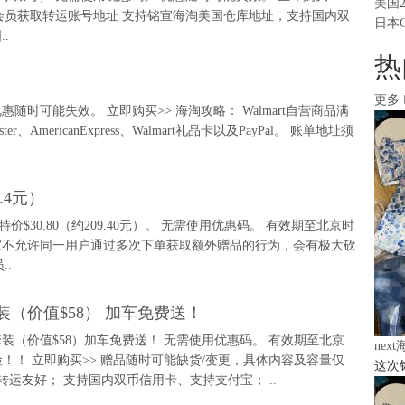
美国
册铭宣会员获取转运账号地址 支持铭宣海淘美国仓库地址，支持国内双
日本
.
热
更多
惠随时可能失效。 立即购买>> 海淘攻略： Walmart自营商品满
mericanExpress、Walmart礼品卡以及PayPal。 账单地址须
9.4元）
.00，现特价$30.80（约209.40元）。 无需使用优惠码。 有效期至北京时
略】 商家不允许同一用户通过多次下单获取额外赠品的行为，会有极大砍
..
效套装（价值$58） 加车免费送！
洁面双效套装（价值$58）加车免费送！ 无需使用优惠码。 有效期至北京
nex
发货风险！！ 立即购买>> 赠品随时可能缺货/变更，具体内容及容量仅
这次
运友好； 支持国内双币信用卡、支持支付宝； ..