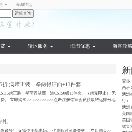
号
海淘转运
|
运单查询
运费
转运服务
海淘优惠
海淘攻
新
更多
！全场低至5折 满赠正装一举两得洁面+13件套
西班
 订单满C$115赠正装一举两得洁面，满C$150赠13件套。（赠完即止） 无
澳洲
费。 立即购买>> >>>>>>>>>点击注册铭宣会员获取转运账号地
行）
澳洲
美国
美国
好礼
铭宣
需登录账号） 无需使用优惠码。 优惠随时可能失效。 立即购买>>