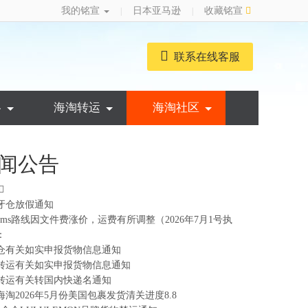
我的铭宣
日本亚马逊
收藏铭宣
|
|
联系在线客服
略
海淘转运
海淘社区
闻公告
牙仓放假通知
ems路线因文件费涨价，运费有所调整（2026年7月1号执
：
仓有关如实申报货物信息通知
转运有关如实申报货物信息通知
转运有关转国内快递名通知
海淘2026年5月份美国包裹发货清关进度8.8