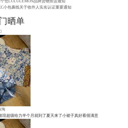
2个仓LULULEMON品牌货物禁运通知
CC小包裹线关于收件人实名认证重要通知
门晒单
t海淘
铭瑄超级给力半个月就到了夏天来了小裙子真好看很满意