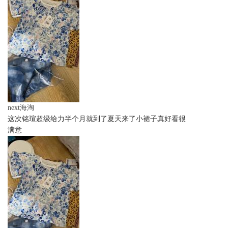
next海淘
这次铭瑄超级给力半个月就到了夏天来了小裙子真好看很
满意