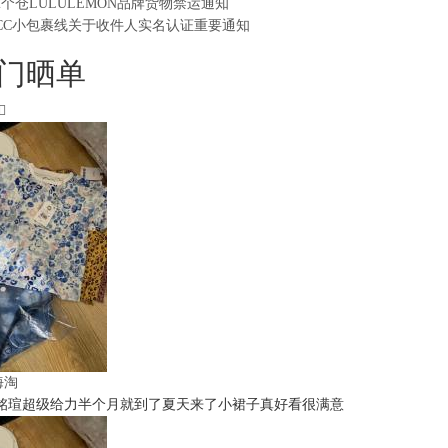
2个仓LULULEMON品牌货物禁运通知
CC小包裹线关于收件人实名认证重要通知
门晒单
t海淘
铭瑄超级给力半个月就到了夏天来了小裙子真好看很满意