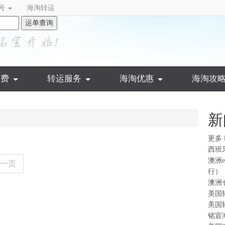
号
海淘转运
|
运单查询
运费
转运服务
海淘优惠
海淘攻
新
更多
西班
澳洲
一页
行）
澳洲
美国
美国
铭宣