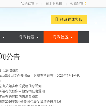
我的铭宣
日本亚马逊
收藏铭宣
|
|
联系在线客服
略
海淘转运
海淘社区
闻公告
牙仓放假通知
ems路线因文件费涨价，运费有所调整（2026年7月1号执
：
仓有关如实申报货物信息通知
转运有关如实申报货物信息通知
转运有关转国内快递名通知
海淘2026年5月份美国包裹发货清关进度8.6