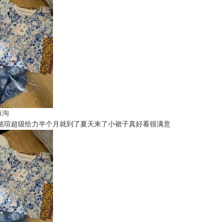
t海淘
铭瑄超级给力半个月就到了夏天来了小裙子真好看很满意