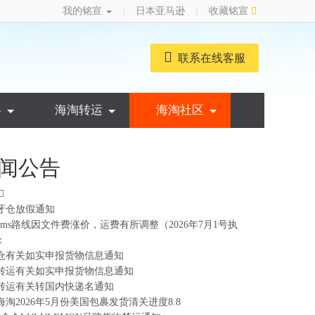
我的铭宣
日本亚马逊
收藏铭宣
|
|
联系在线客服
略
海淘转运
海淘社区
闻公告
牙仓放假通知
ems路线因文件费涨价，运费有所调整（2026年7月1号执
：
仓有关如实申报货物信息通知
转运有关如实申报货物信息通知
转运有关转国内快递名通知
海淘2026年5月份美国包裹发货清关进度8.8