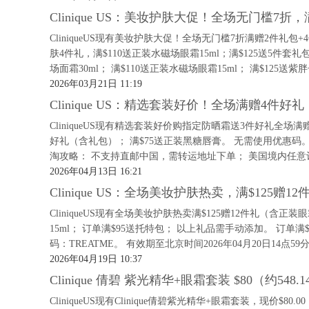
Clinique US：美妆护肤大促！全场无门槛7折
CliniqueUS现有美妆护肤大促！全场无门槛7折满赠2件礼包+
肤4件礼，满$110送正装水磁场眼霜15ml；满$125送5件套礼包
场面霜30ml； 满$110送正装水磁场眼霜15ml； 满$125送紫胖子
2026年03月21日 11:19
Clinique US：精选套装好价！全场满赠4
CliniqueUS现有精选套装好价购指定防晒霜送3件好礼全场
好礼（含礼包）； 满$75送正装黑糖唇膏。 无需使用优惠码。 有
淘攻略： 不支持直邮中国，需转运地址下单； 美国境内任意订
2026年04月13日 16:21
Clinique US：全场美妆护肤热卖，满$125赠
CliniqueUS现有全场美妆护肤热卖满$125赠12件礼（含正
15ml； 订单满$95送托特包； 以上礼品需手动添加。 订单满
码：TREATME。 有效期至北京时间2026年04月20日14点59分
2026年04月19日 10:37
Clinique 倩碧 紫光精华+眼霜套装 $80（约548.
CliniqueUS现有Clinique倩碧紫光精华+眼霜套装，现价$80