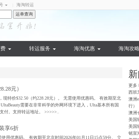
号
海淘转运
|
运单查询
运费
转运服务
海淘优惠
海淘攻
新
更多
28.28元）
西班
.00，现特价$32.50（约228.28元）。 无需使用优惠码。 有效期至北
澳洲
 UltaBeauty需要在非常科学的外网环境下进入，Ulta基本所有国
行）
付。支持转运地址。 >>>>>..
澳洲
美国
美国
套装享6折
铭宣
使用优惠码。 有效期至北京时间2026年01月11日15点59分。 立