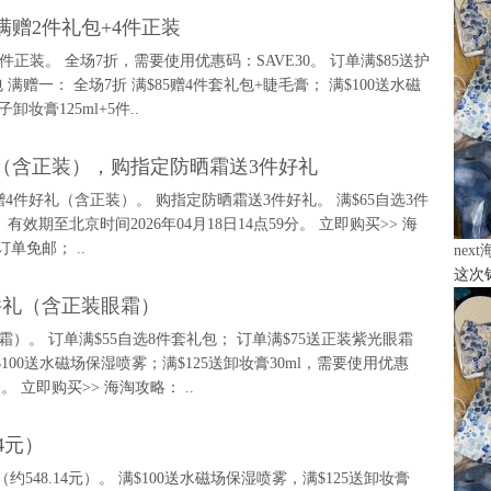
，满赠2件礼包+4件正装
4件正装。 全场7折，需要使用优惠码：SAVE30。 订单满$85送护
 满赠一： 全场7折 满$85赠4件套礼包+睫毛膏； 满$100送水磁
卸妆膏125ml+5件..
件好礼（含正装），购指定防晒霜送3件好礼
满赠4件好礼（含正装）。 购指定防晒霜送3件好礼。 满$65自选3件
效期至北京时间2026年04月18日14点59分。 立即购买>> 海
单免邮； ..
nex
这次
12件礼（含正装眼霜）
装眼霜）。 订单满$55自选8件套礼包； 订单满$75送正装紫光眼霜
$100送水磁场保湿喷雾；满$125送卸妆膏30ml，需要使用优惠
。 立即购买>> 海淘攻略： ..
14元）
.00（约548.14元）。 满$100送水磁场保湿喷雾，满$125送卸妆膏