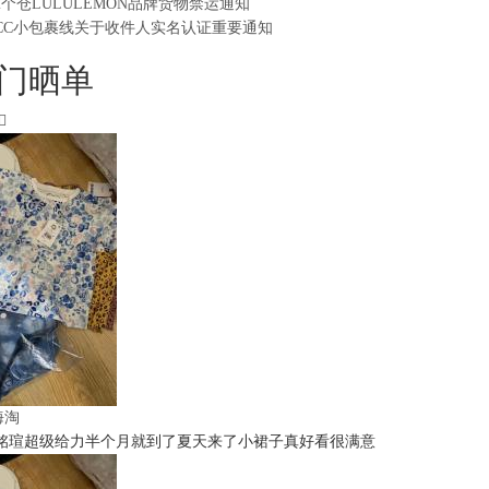
2个仓LULULEMON品牌货物禁运通知
CC小包裹线关于收件人实名认证重要通知
门晒单
t海淘
铭瑄超级给力半个月就到了夏天来了小裙子真好看很满意