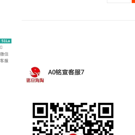
51La

微信
客服