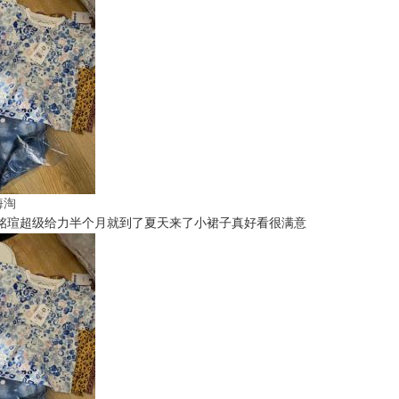
t海淘
铭瑄超级给力半个月就到了夏天来了小裙子真好看很满意